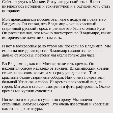
Сейчас я учусь в Москве. Я изучаю русский язык. Я очень
интересуюсь историей и архитектурой и в будущем хочу стать
историком.
Мой преподаватель посоветовал нам с подругой поехать во
Владимир. Он сказал, что Владимир ˗ очень красивый
старинный русский город, и раньше это была столица Руси.
Он рассказал нам, что можно посмотреть во Владимире, какие
исторические памятники там есть.
И вот в воскресенье рано утром мы поехали во Владимир. Мы
ехали на поезде-экспрессе. Владимир находится не очень
далеко от Москвы, поэтому мы ехали только два часа.
Во Владимире, как и в Москве, тоже есть кремль. Он
находится совсем недалеко от вокзала. Владимирский кремль
стоит на высоком холме, и мы сразу увидели его. Там
красивые белые старинные соборы. Нам очень понравился
большой Успенский собор. Из кремля прекрасный вид на
город. Мы долго стояли, смотрели и фотографировали. Около
кремля мы купили сувениры.
После этого мы долго гуляли по городу. Мы видели
старинные Золотые Ворота. Это очень известный и красивый
памятник архитектуры.