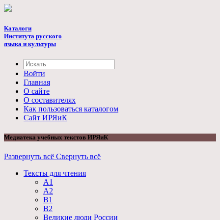
Каталоги
Института русского
языка и культуры
Войти
Главная
О сайте
О составителях
Как пользоваться каталогом
Cайт ИРЯиК
Медиатека учебных текстов ИРЯиК
Развернуть всё
Свернуть всё
Тексты для чтения
А1
А2
B1
B2
Великие люди России