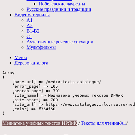
Нобелевские лауреаты
Русские праздники и традиции
Видеоматериалы
А1
А2
В1-В2
С1
Аутентичные речевые ситуации
Мультфильмы
Меню
Дерево
каталога
Array

(

    [base_url] => /media-texts-catalogue/

    [error_page] => 105

    [search_page] => 701

    [site_name] => Медиатека учебных текстов ИРЯиК

    [site_start] => 700

    [site_url] => https://www.catalogue.irlc.msu.ru/med
    [color] => #754f50

Медиатека учебных текстов ИРЯиК
/
Тексты для чтения
/
А1
/