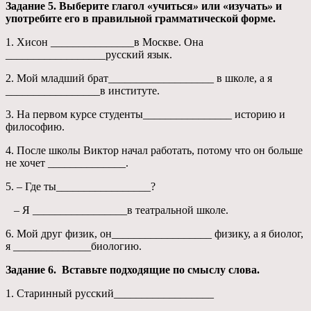
Задание 5. Выберите глагол «учиться
»
или «изучать
»
и
употребите его в правильной грамматической форме.
1. Хисон _______________в Москве. Она
__________________русский язык.
2. Мой младший брат___________________ в школе, а я
_________________в институте.
3. На первом курсе студенты________________ историю и
философию.
4. После школы Виктор начал работать, потому что он больше
не хочет ______________.
5. – Где ты_________________?
– Я _________________в театральной школе.
6. Мой друг физик, он__________________ физику, а я биолог,
я ______________биологию.
Задание 6. Вставьте подходящие по смыслу слова.
1. Старинный русский__________________