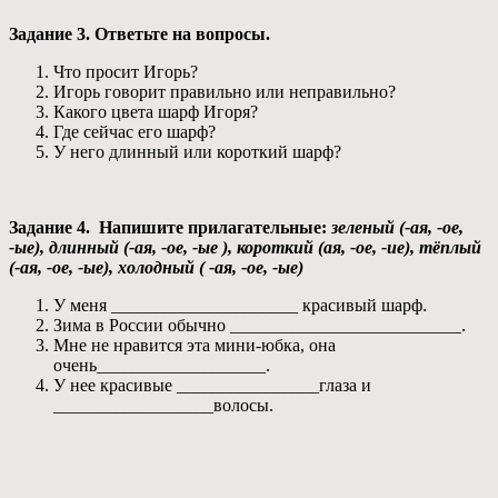
Задание 3. Ответьте на вопросы.
Что просит Игорь?
Игорь говорит правильно или неправильно?
Какого цвета шарф Игоря?
Где сейчас его шарф?
У него длинный или короткий шарф?
Задание 4. Напишите прилагательные:
зеленый (-ая, -oe,
-ые), длинный (-ая, -oe, -ые ), короткий (ая, -oe, -ие), тёплый
(-ая, -oe, -ые), холодный ( -ая, -oe, -ые)
У меня _____________________ красивый шарф.
Зима в России обычно __________________________.
Мне не нравится эта мини-юбка, она
очень___________________.
У нее красивые ________________глаза и
__________________волосы.