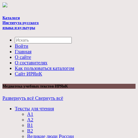
Каталоги
Института русского
языка и культуры
Войти
Главная
О сайте
О составителях
Как пользоваться каталогом
Cайт ИРЯиК
Медиатека учебных текстов ИРЯиК
Развернуть всё
Свернуть всё
Тексты для чтения
А1
А2
B1
B2
Великие люди России