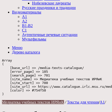
Нобелевские лауреаты
Русские праздники и традиции
Видеоматериалы
А1
А2
В1-В2
С1
Аутентичные речевые ситуации
Мультфильмы
Меню
Дерево
каталога
Array

(

    [base_url] => /media-texts-catalogue/

    [error_page] => 105

    [search_page] => 701

    [site_name] => Медиатека учебных текстов ИРЯиК

    [site_start] => 700

    [site_url] => https://www.catalogue.irlc.msu.ru/med
    [color] => #754f50

Медиатека учебных текстов ИРЯиК
/
Тексты для чтения
/
А1
/