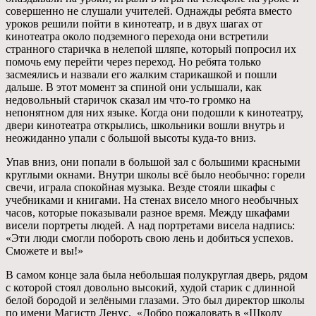
совершенно не слушали учителей. Однажды ребята вместо
уроков решили пойти в кинотеатр, и в двух шагах от
кинотеатра около подземного перехода они встретили
странного старичка в нелепой шляпе, который попросил их
помочь ему перейти через переход. Но ребята только
засмеялись и назвали его жалким старикашкой и пошли
дальше. В этот момент за спиной они услышали, как
недовольный старичок сказал им что-то громко на
непонятном для них языке. Когда они подошли к кинотеатру,
двери кинотеатра открылись, школьники вошли внутрь и
неожиданно упали с большой высоты куда-то вниз.
Упав вниз, они попали в большой зал с большими красными
круглыми окнами. Внутри школы всё было необычно: горели
свечи, играла спокойная музыка. Везде стояли шкафы с
учебниками и книгами. На стенах висело много необычных
часов, которые показывали разное время. Между шкафами
висели портреты людей. А над портретами висела надпись:
«Эти люди смогли побороть свою лень и добиться успехов.
Сможете и вы!»
В самом конце зала была небольшая полукруглая дверь, рядом
с которой стоял довольно высокий, худой старик с длинной
белой бородой и зелёными глазами. Это был директор школы
по имени Магистр Ленус. «Добро пожаловать в «Школу