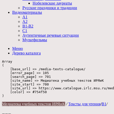
Нобелевские лауреаты
Русские праздники и традиции
Видеоматериалы
А1
А2
В1-В2
С1
Аутентичные речевые ситуации
Мультфильмы
Меню
Дерево
каталога
Array

(

    [base_url] => /media-texts-catalogue/

    [error_page] => 105

    [search_page] => 701

    [site_name] => Медиатека учебных текстов ИРЯиК

    [site_start] => 700

    [site_url] => https://www.catalogue.irlc.msu.ru/med
    [color] => #754f50

Медиатека учебных текстов ИРЯиК
/
Тексты для чтения
/
B1
/