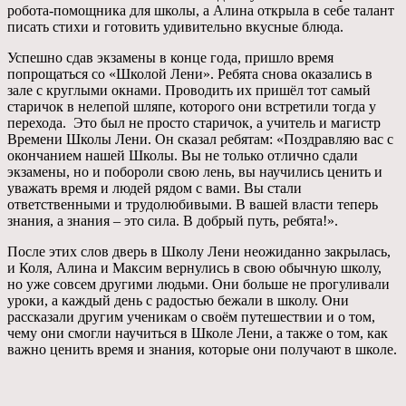
робота-помощника для школы, а Алина открыла в себе талант
писать стихи и готовить удивительно вкусные блюда.
Успешно сдав экзамены в конце года, пришло время
попрощаться со «Школой Лени». Ребята снова оказались в
зале с круглыми окнами. Проводить их пришёл тот самый
старичок в нелепой шляпе, которого они встретили тогда у
перехода. Это был не просто старичок, а учитель и магистр
Времени Школы Лени. Он сказал ребятам: «Поздравляю вас с
окончанием нашей Школы. Вы не только отлично сдали
экзамены, но и побороли свою лень, вы научились ценить и
уважать время и людей рядом с вами. Вы стали
ответственными и трудолюбивыми. В вашей власти теперь
знания, а знания – это сила. В добрый путь, ребята!».
После этих слов дверь в Школу Лени неожиданно закрылась,
и Коля, Алина и Максим вернулись в свою обычную школу,
но уже совсем другими людьми. Они больше не прогуливали
уроки, а каждый день с радостью бежали в школу. Они
рассказали другим ученикам о своём путешествии и о том,
чему они смогли научиться в Школе Лени, а также о том, как
важно ценить время и знания, которые они получают в школе.