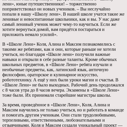
лени», юные путешественники! – торжественно
поприветствовал он новых учеников. – Вы неслучайно
попали в нашу «Школу лени». В нашей школе учатся такие же
ленивые и невоспитанные школьники, как и вы. У нас даже
самый ленивый ученик может чему-то научиться. Если же
хотите вернуться домой, вам придётся постараться и
приложить немало усилий».
В «Школе Лени» Коля, Алина и Максим познакомились с
такими же ребятами, как и они, которые раньше не хотели
учиться, но благодаря «Школе лени» получили важные
навыки и открыли в себе разные таланты. Кроме обычных
школьных предметов, в «Школе Лени» ребята изучали и
необычные предметы, как, латинский язык, античную
философию, ораторское и кулинарное искусство,
робототехнику. А ещё у них были уроки магии и счастья. В
«Школе Лени» не было выходных. Рабочий день продолжался
с 8 часов утра до 8 часов вечера. Экзамены в «Школе Лени»
тоже были. Их принимали старейшие магистры школы.
За время, проведённое в «Школе Лени», Коля, Алина и
Максим научились не только учиться, но и работать в команде
и помогать другим ученикам. Они стали трудолюбивыми,
терпеливыми, ответственными, любознательными и
отзывчивыми. Коля и Максим создали уникальный проект —