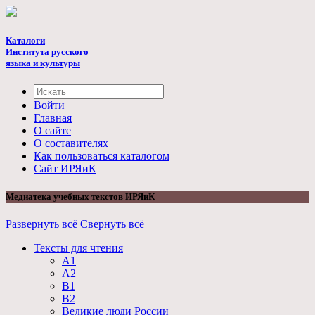
Каталоги
Института русского
языка и культуры
Войти
Главная
О сайте
О составителях
Как пользоваться каталогом
Cайт ИРЯиК
Медиатека учебных текстов ИРЯиК
Развернуть всё
Свернуть всё
Тексты для чтения
А1
А2
B1
B2
Великие люди России