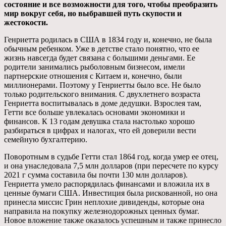
состояние и все возможности для того, чтобы преобразить
мир вокруг себя, но выбравшей путь скупости и
жестокости.
Генриетта родилась в США в 1834 году и, конечно, не была
обычным ребенком. Уже в детстве стало понятно, что ее
жизнь навсегда будет связана с большими деньгами. Ее
родители занимались рыболовным бизнесом, имели
партнерские отношения с Китаем и, конечно, были
миллионерами. Поэтому у Генриетты было все. Не было
только родительского внимания. С двухлетнего возраста
Генриетта воспитывалась в доме дедушки. Взрослея там,
Гетти все больше увлекалась основами экономики и
финансов. К 13 годам девушка стала настолько хорошо
разбираться в цифрах и налогах, что ей доверили вести
семейную бухгалтерию.
Поворотным в судьбе Гетти стал 1864 год, когда умер ее отец,
и она унаследовала 7,5 млн долларов (при пересчете по курсу
2021 г сумма составила бы почти 130 млн долларов).
Генриетта умело распорядилась финансами и вложила их в
ценные бумаги США. Инвестиция была рискованной, но она
принесла миссис Грин неплохие дивиденды, которые она
направила на покупку железнодорожных ценных бумаг.
Новое вложение также оказалось успешным и также принесло