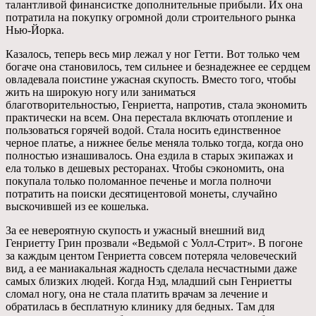
талантливой финансистке дополнительные прибыли. Их она
потратила на покупку огромной доли строительного рынка
Нью-Йорка.
Казалось, теперь весь мир лежал у ног Гетти. Вот только чем
богаче она становилось, тем сильнее и безнадежнее ее сердцем
овладевала поистине ужасная скупость. Вместо того, чтобы
жить на широкую ногу или заниматься
благотворительностью, Генриетта, напротив, стала экономить
практически на всем. Она перестала включать отопление и
пользоваться горячей водой. Стала носить единственное
черное платье, а нижнее белье меняла только тогда, когда оно
полностью изнашивалось. Она ездила в старых экипажах и
ела только в дешевых ресторанах. Чтобы сэкономить, она
покупала только поломанное печенье и могла полночи
потратить на поиски десятицентовой монеты, случайно
выскочившей из ее кошелька.
За ее невероятную скупость и ужасный внешний вид
Генриетту Грин прозвали «Ведьмой с Уолл-Стрит». В погоне
за каждым центом Генриетта совсем потеряла человеческий
вид, а ее маниакальная жадность сделала несчастными даже
самых близких людей. Когда Нэд, младший сын Генриетты
сломал ногу, она не стала платить врачам за лечение и
обратилась в бесплатную клинику для бедных. Там для