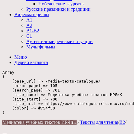
Нобелевские лауреаты
Русские праздники и традиции
Видеоматериалы
А1
А2
В1-В2
С1
Аутентичные речевые ситуации
Мультфильмы
Меню
Дерево
каталога
Array

(

    [base_url] => /media-texts-catalogue/

    [error_page] => 105

    [search_page] => 701

    [site_name] => Медиатека учебных текстов ИРЯиК

    [site_start] => 700

    [site_url] => https://www.catalogue.irlc.msu.ru/med
    [color] => #754f50

Медиатека учебных текстов ИРЯиК
/
Тексты для чтения
/
B2
/