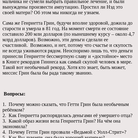
мальчика не сумели выбрать правильное лечение, и были
вынуждены произвести ампутацию. Простил ли Нэд это
своей матери? Об этом мы никогда не узнаем.
Сама же Генриетта Грин, будучи вполне здоровой, дожила до
старости и умерла в 81 год. На момент смерти ее состояние
составило 200 млн долларов (по нынешнему курсу – около 4,7
млрд долларов). Возможно, эти деньги сделали ее
счастливой. Возможно, и нет, потому что счастье и скупость
не всегда уживаются рядом. Неоспоримо лишь то, что деньги
принесли Генриетте бессмертную славу и «достойное» место
в Книге рекордов Гиннеса как самый скупой человек в мире.
Такой вот необычный рекорд. Хотя кто знает, быть может,
миссис Грин была бы рада такому званию.
Вопросы:
1. Почему можно сказать, что Гетти Грин была необычным
ребёнком?
2. Как Генриетта распорядилась деньгами её умершего отца?
3. Какой образ жизни вела Генриетта Грин? На чём она
экономила?
4. Почему Гетти Грин прозвали «Ведьмой с Уолл-Стрит»?
5. Как Вы думаете, она была хорошей матерью?