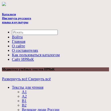
Каталоги
Института русского
языка и культуры
Войти
Главная
О сайте
О составителях
Как пользоваться каталогом
Cайт ИРЯиК
Медиатека учебных текстов ИРЯиК
Развернуть всё
Свернуть всё
Тексты для чтения
А1
А2
B1
B2
Великие люди России