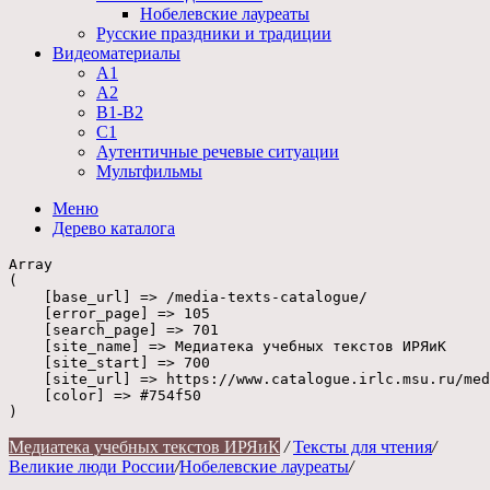
Нобелевские лауреаты
Русские праздники и традиции
Видеоматериалы
А1
А2
В1-В2
С1
Аутентичные речевые ситуации
Мультфильмы
Меню
Дерево
каталога
Array

(

    [base_url] => /media-texts-catalogue/

    [error_page] => 105

    [search_page] => 701

    [site_name] => Медиатека учебных текстов ИРЯиК

    [site_start] => 700

    [site_url] => https://www.catalogue.irlc.msu.ru/med
    [color] => #754f50

Медиатека учебных текстов ИРЯиК
/
Тексты для чтения
/
Великие люди России
/
Нобелевские лауреаты
/