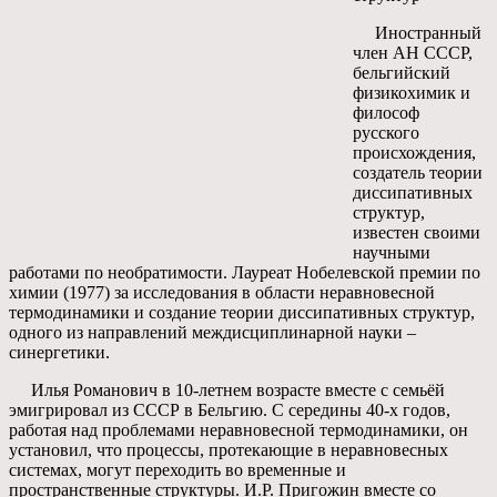
Иностранный
член АН СССР,
бельгийский
физикохимик и
философ
русского
происхождения,
создатель теории
диссипативных
структур,
известен своими
научными
работами по необратимости. Лауреат Нобелевской премии по
химии (1977) за исследования в области неравновесной
термодинамики и создание теории диссипативных структур,
одного из направлений междисциплинарной науки –
синергетики.
Илья Романович в 10-летнем возрасте вместе с семьёй
эмигрировал из СССР в Бельгию. С середины 40-х годов,
работая над проблемами неравновесной термодинамики, он
установил, что процессы, протекающие в неравновесных
системах, могут переходить во временные и
пространственные структуры. И.Р. Пригожин вместе со