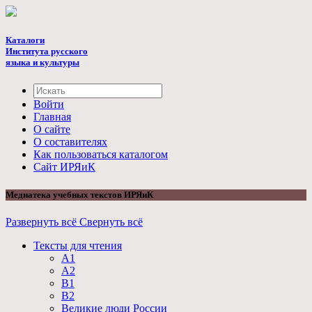
Каталоги
Института русского
языка и культуры
Войти
Главная
О сайте
О составителях
Как пользоваться каталогом
Cайт ИРЯиК
Медиатека учебных текстов ИРЯиК
Развернуть всё
Свернуть всё
Тексты для чтения
А1
А2
B1
B2
Великие люди России