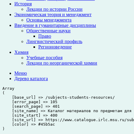
История
Лекции по истории России
Экономическая теория и менеджмент
Основы менеджмента
Введение в гуманитарные дисциплины
Общественные науки
Право
Лингвистический профиль
Регионоведение
Химия
Учебные пособия
Лекции по неорганической химии
Меню
Дерево
каталога
Array

(

    [base_url] => /subjects-students-resources/

    [error_page] => 105

    [search_page] => 401

    [site_name] => Каталог материалов по предметам для 
    [site_start] => 400

    [site_url] => https://www.catalogue.irlc.msu.ru/sub
    [color] => #45b5ac
