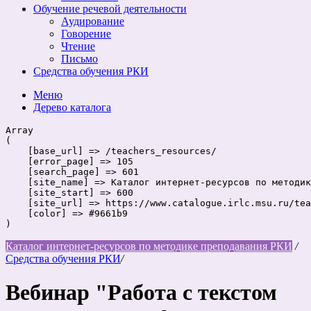
Обучение речевой деятельности
Аудирование
Говорение
Чтение
Письмо
Средства обучения РКИ
Меню
Дерево
каталога
Array

(

    [base_url] => /teachers_resources/

    [error_page] => 105

    [search_page] => 601

    [site_name] => Каталог интернет-ресурсов по методик
    [site_start] => 600

    [site_url] => https://www.catalogue.irlc.msu.ru/tea
    [color] => #9661b9

Каталог интернет-ресурсов по методике преподавания РКИ
/
Средства обучения РКИ
/
Вебинар "Работа с текстом