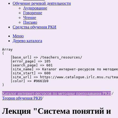
Обучение речевой деятельности
Аудирование
Говорение
Чтение
Письмо
Средства обучения РКИ
Меню
Дерево
каталога
Array

(

    [base_url] => /teachers_resources/

    [error_page] => 105

    [search_page] => 601

    [site_name] => Каталог интернет-ресурсов по методик
    [site_start] => 600

    [site_url] => https://www.catalogue.irlc.msu.ru/tea
    [color] => #9661b9

Каталог интернет-ресурсов по методике преподавания РКИ
/
Теория обучения РКИ
/
Лекция "Система понятий и