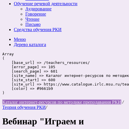
Обучение речевой деятельности
Аудирование
Говорение
Чтение
Письмо
Средства обучения РКИ
Меню
Дерево
каталога
Array

(

    [base_url] => /teachers_resources/

    [error_page] => 105

    [search_page] => 601

    [site_name] => Каталог интернет-ресурсов по методик
    [site_start] => 600

    [site_url] => https://www.catalogue.irlc.msu.ru/tea
    [color] => #9661b9

Каталог интернет-ресурсов по методике преподавания РКИ
/
Теория обучения РКИ
/
Вебинар "Играем и