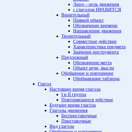
Лицо – цель движения
с глаголом НРАВИТСЯ
Винительный
Прямой объект
Обозначение времени
Направление движения
Творительный
Совместное действие
Характеристика предмета
Значение инструмента
Предложный
Обозначение места
Объект речи, мысли
Обобщение и повторение
Обобщающие таблицы
Глагол
Настоящее время глагола
I и II группа
Повторяющееся действие
Будущее время глагола
Глаголы движения
Бесприставочные
Приставочные
Вид глагола
Обобщение и повторение