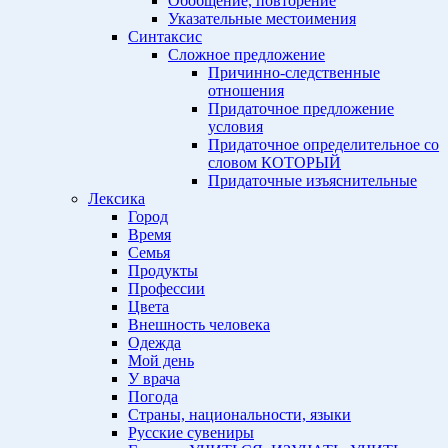
Обобщение, повторение
Указательные местоимения
Синтаксис
Сложное предложение
Причинно-следственные
отношения
Придаточное предложение
условия
Придаточное определительное со
словом КОТОРЫЙ
Придаточные изъяснительные
Лексика
Город
Время
Семья
Продукты
Профессии
Цвета
Внешность человека
Одежда
Мой день
У врача
Погода
Страны, национальности, языки
Русские сувениры