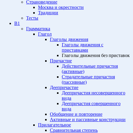
Страноведение
Москва и окрестности
Традиции
Тесты
B1
Грамматика
Глагол
Глаголы движения
Глаголы движения с
приставками
Глаголы движения без приставок
Причастие
Действительные причастия
(активные)
Страдательные причастия
(пассивные)
Деепричастие
Деепричастия несовершенного
вида
Деепричастия совершенного
вида
Обобщение и повторение
Активные и пассивные конструкции
Прилагательное
Сравнительная степень