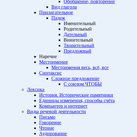
Обобщение, повторение
Вид глагола
Прилагательное
Падеж
Именительный
Родительный
Дательный
Винительный
Творительный
Предложный
Наречие
Местоимение
Местоимения весь, всё, все
Синтаксис
Сложное предложение
С союзом ЧТОБЫ
Лексика
История. Исторические памятники
Единицы измерения, способы счёта
Компьютер и интернет
Виды речевой деятельности
Письмо
Говорение
Чтение
Аудирование