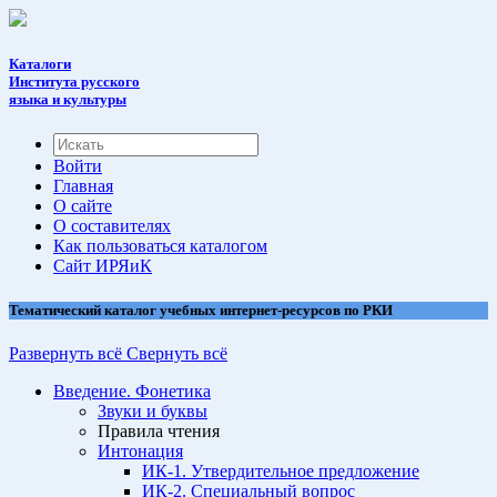
Каталоги
Института русского
языка и культуры
Войти
Главная
О сайте
О составителях
Как пользоваться каталогом
Cайт ИРЯиК
Тематический каталог учебных интернет-ресурсов по РКИ
Развернуть всё
Свернуть всё
Введение. Фонетика
Звуки и буквы
Правила чтения
Интонация
ИК-1. Утвердительное предложение
ИК-2. Специальный вопрос