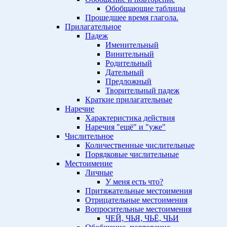
Обобщающие таблицы
Прошедшее время глагола.
Прилагательное
Падеж
Именительный
Винительный
Родительный
Дательный
Предложный
Творительный падеж
Краткие прилагательные
Наречие
Характеристика действия
Наречия "ещё" и "уже"
Числительное
Количественные числительные
Порядковые числительные
Местоимение
Личные
У меня есть что?
Притяжательные местоимения
Отрицательные местоимения
Вопросительные местоимения
ЧЕЙ, ЧЬЯ, ЧЬЁ, ЧЬИ