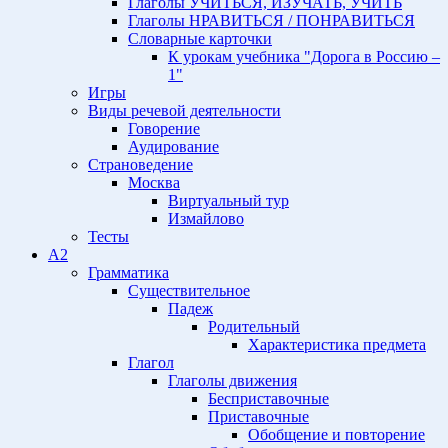
Глаголы УЧИТЬСЯ, ИЗУЧАТЬ, УЧИТЬ
Глаголы НРАВИТЬСЯ / ПОНРАВИТЬСЯ
Словарные карточки
К урокам учебника "Дорога в Россию –
1"
Игры
Виды речевой деятельности
Говорение
Аудирование
Страноведение
Москва
Виртуальный тур
Измайлово
Тесты
A2
Грамматика
Существительное
Падеж
Родительный
Характеристика предмета
Глагол
Глаголы движения
Бесприставочные
Приставочные
Обобщение и повторение