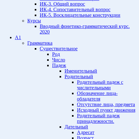
ИК-3. Общий вопрос
ИК-4. Сопоставительный вопрос
ИК-5. Восклицательные конструкции
Курсы
Вводный фонетико-грамматический курс.
2020
A1
Грамматика
Существительное
Род
Число
Падеж
Именительный
Родительный
Родительный падеж с
числительными
Обозначение лица-
обладателя
Отсутствие лица, предмета
Исходный пункт движения
Родительный падеж
принадлежности.
Дательный
Адресат
Возраст