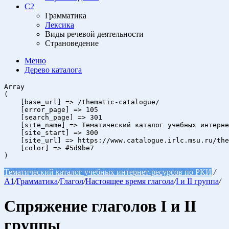
C2
Грамматика
Лексика
Виды речевой деятельности
Страноведение
Меню
Дерево
каталога
Array

(

    [base_url] => /thematic-catalogue/

    [error_page] => 105

    [search_page] => 301

    [site_name] => Тематический каталог учебных интерне
    [site_start] => 300

    [site_url] => https://www.catalogue.irlc.msu.ru/the
    [color] => #5d9be7

Тематический каталог учебных интернет-ресурсов по РКИ
/
A1
/
Грамматика
/
Глагол
/
Настоящее время глагола
/
I и II группа
/
Спряжение глаголов I и II
группы