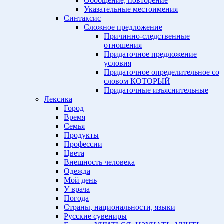
Обобщение, повторение
Указательные местоимения
Синтаксис
Сложное предложение
Причинно-следственные
отношения
Придаточное предложение
условия
Придаточное определительное со
словом КОТОРЫЙ
Придаточные изъяснительные
Лексика
Город
Время
Семья
Продукты
Профессии
Цвета
Внешность человека
Одежда
Мой день
У врача
Погода
Страны, национальности, языки
Русские сувениры