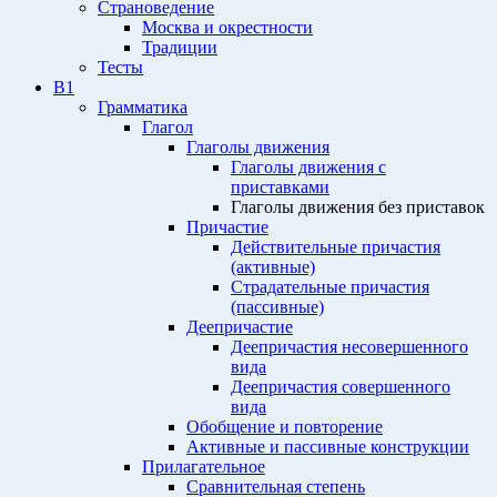
Страноведение
Москва и окрестности
Традиции
Тесты
B1
Грамматика
Глагол
Глаголы движения
Глаголы движения с
приставками
Глаголы движения без приставок
Причастие
Действительные причастия
(активные)
Страдательные причастия
(пассивные)
Деепричастие
Деепричастия несовершенного
вида
Деепричастия совершенного
вида
Обобщение и повторение
Активные и пассивные конструкции
Прилагательное
Сравнительная степень