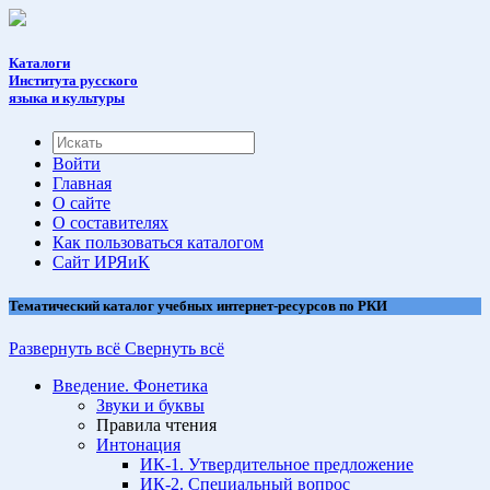
Каталоги
Института русского
языка и культуры
Войти
Главная
О сайте
О составителях
Как пользоваться каталогом
Cайт ИРЯиК
Тематический каталог учебных интернет-ресурсов по РКИ
Развернуть всё
Свернуть всё
Введение. Фонетика
Звуки и буквы
Правила чтения
Интонация
ИК-1. Утвердительное предложение
ИК-2. Специальный вопрос