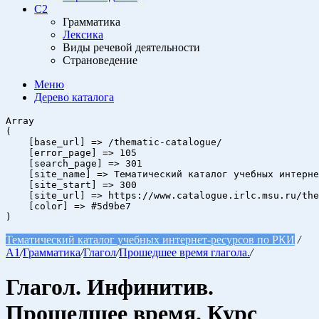
C2
Грамматика
Лексика
Виды речевой деятельности
Страноведение
Меню
Дерево
каталога
Array

(

    [base_url] => /thematic-catalogue/

    [error_page] => 105

    [search_page] => 301

    [site_name] => Тематический каталог учебных интерне
    [site_start] => 300

    [site_url] => https://www.catalogue.irlc.msu.ru/the
    [color] => #5d9be7

Тематический каталог учебных интернет-ресурсов по РКИ
/
A1
/
Грамматика
/
Глагол
/
Прошедшее время глагола.
/
Глагол. Инфинитив.
Прошедшее время. Курс