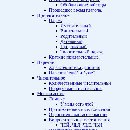
Обобщающие таблицы
Прошедшее время глагола.
Прилагательное
Падеж
Именительный
Винительный
Родительный
Дательный
Предложный
Творительный падеж
Краткие прилагательные
Наречие
Характеристика действия
Наречия "ещё" и "уже"
Числительное
Количественные числительные
Порядковые числительные
Местоимение
Личные
У меня есть что?
Притяжательные местоимения
Отрицательные местоимения
Вопросительные местоимения
ЧЕЙ, ЧЬЯ, ЧЬЁ, ЧЬИ