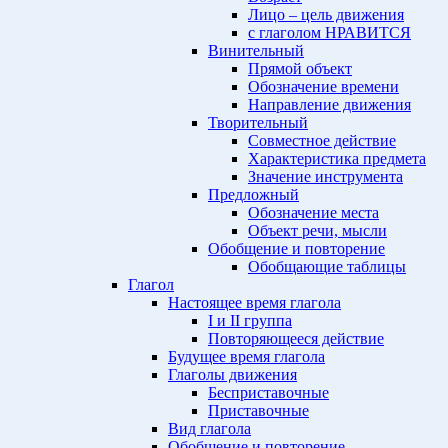
Лицо – цель движения
с глаголом НРАВИТСЯ
Винительный
Прямой объект
Обозначение времени
Направление движения
Творительный
Совместное действие
Характеристика предмета
Значение инструмента
Предложный
Обозначение места
Объект речи, мысли
Обобщение и повторение
Обобщающие таблицы
Глагол
Настоящее время глагола
I и II группа
Повторяющееся действие
Будущее время глагола
Глаголы движения
Бесприставочные
Приставочные
Вид глагола
Обобщение и повторение