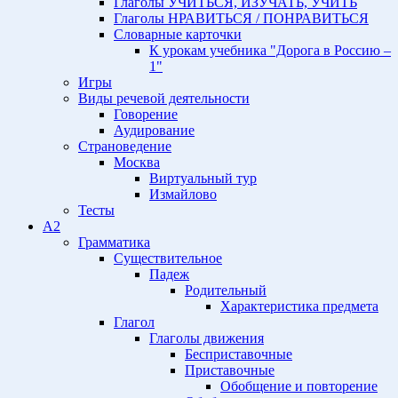
Глаголы УЧИТЬСЯ, ИЗУЧАТЬ, УЧИТЬ
Глаголы НРАВИТЬСЯ / ПОНРАВИТЬСЯ
Словарные карточки
К урокам учебника "Дорога в Россию –
1"
Игры
Виды речевой деятельности
Говорение
Аудирование
Страноведение
Москва
Виртуальный тур
Измайлово
Тесты
A2
Грамматика
Существительное
Падеж
Родительный
Характеристика предмета
Глагол
Глаголы движения
Бесприставочные
Приставочные
Обобщение и повторение