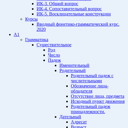
ИК-3. Общий вопрос
ИК-4. Сопоставительный вопрос
ИК-5. Восклицательные конструкции
Курсы
Вводный фонетико-грамматический курс.
2020
A1
Грамматика
Существительное
Род
Число
Падеж
Именительный
Родительный
Родительный падеж с
числительными
Обозначение лица-
обладателя
Отсутствие лица, предмета
Исходный пункт движения
Родительный падеж
принадлежности.
Дательный
Адресат
Возраст