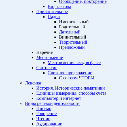
Обобщение, повторение
Вид глагола
Прилагательное
Падеж
Именительный
Родительный
Дательный
Винительный
Творительный
Предложный
Наречие
Местоимение
Местоимения весь, всё, все
Синтаксис
Сложное предложение
С союзом ЧТОБЫ
Лексика
История. Исторические памятники
Единицы измерения, способы счёта
Компьютер и интернет
Виды речевой деятельности
Письмо
Говорение
Чтение
Аудирование