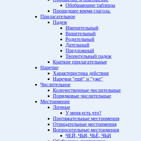
Обобщающие таблицы
Прошедшее время глагола.
Прилагательное
Падеж
Именительный
Винительный
Родительный
Дательный
Предложный
Творительный падеж
Краткие прилагательные
Наречие
Характеристика действия
Наречия "ещё" и "уже"
Числительное
Количественные числительные
Порядковые числительные
Местоимение
Личные
У меня есть что?
Притяжательные местоимения
Отрицательные местоимения
Вопросительные местоимения
ЧЕЙ, ЧЬЯ, ЧЬЁ, ЧЬИ