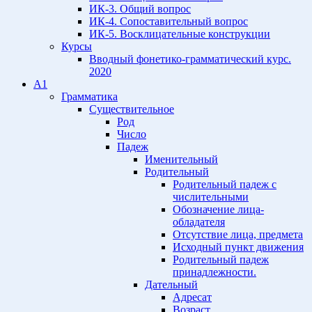
ИК-3. Общий вопрос
ИК-4. Сопоставительный вопрос
ИК-5. Восклицательные конструкции
Курсы
Вводный фонетико-грамматический курс.
2020
A1
Грамматика
Существительное
Род
Число
Падеж
Именительный
Родительный
Родительный падеж с
числительными
Обозначение лица-
обладателя
Отсутствие лица, предмета
Исходный пункт движения
Родительный падеж
принадлежности.
Дательный
Адресат
Возраст