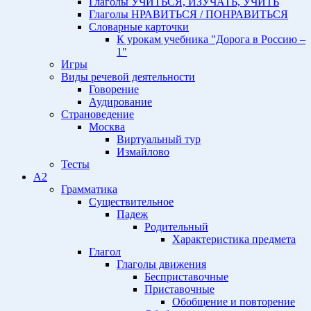
Глаголы УЧИТЬСЯ, ИЗУЧАТЬ, УЧИТЬ
Глаголы НРАВИТЬСЯ / ПОНРАВИТЬСЯ
Словарные карточки
К урокам учебника "Дорога в Россию –
1"
Игры
Виды речевой деятельности
Говорение
Аудирование
Страноведение
Москва
Виртуальный тур
Измайлово
Тесты
A2
Грамматика
Существительное
Падеж
Родительный
Характеристика предмета
Глагол
Глаголы движения
Бесприставочные
Приставочные
Обобщение и повторение