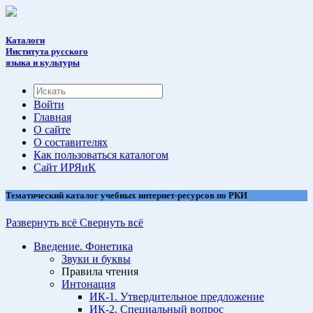
Каталоги
Института русского
языка и культуры
Войти
Главная
О сайте
О составителях
Как пользоваться каталогом
Cайт ИРЯиК
Тематический каталог учебных интернет-ресурсов по РКИ
Развернуть всё
Свернуть всё
Введение. Фонетика
Звуки и буквы
Правила чтения
Интонация
ИК-1. Утвердительное предложение
ИК-2. Специальный вопрос