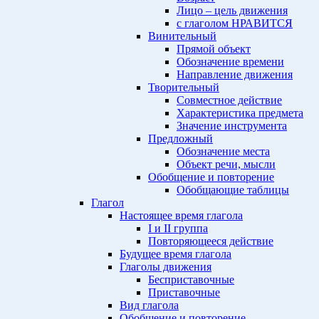
Лицо – цель движения
с глаголом НРАВИТСЯ
Винительный
Прямой объект
Обозначение времени
Направление движения
Творительный
Совместное действие
Характеристика предмета
Значение инструмента
Предложный
Обозначение места
Объект речи, мысли
Обобщение и повторение
Обобщающие таблицы
Глагол
Настоящее время глагола
I и II группа
Повторяющееся действие
Будущее время глагола
Глаголы движения
Бесприставочные
Приставочные
Вид глагола
Обобщение и повторение