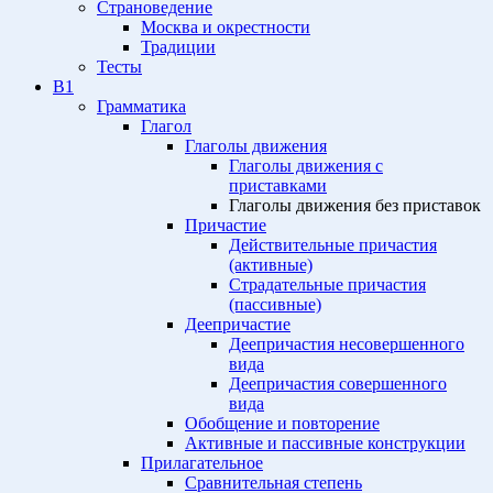
Страноведение
Москва и окрестности
Традиции
Тесты
B1
Грамматика
Глагол
Глаголы движения
Глаголы движения с
приставками
Глаголы движения без приставок
Причастие
Действительные причастия
(активные)
Страдательные причастия
(пассивные)
Деепричастие
Деепричастия несовершенного
вида
Деепричастия совершенного
вида
Обобщение и повторение
Активные и пассивные конструкции
Прилагательное
Сравнительная степень