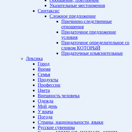
Обобщение, повторение
Указательные местоимения
Синтаксис
Сложное предложение
Причинно-следственные
отношения
Придаточное предложение
условия
Придаточное определительное со
словом КОТОРЫЙ
Придаточные изъяснительные
Лексика
Город
Время
Семья
Продукты
Профессии
Цвета
Внешность человека
Одежда
Мой день
У врача
Погода
Страны, национальности, языки
Русские сувениры