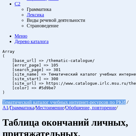
C2
Грамматика
Лексика
Виды речевой деятельности
Страноведение
Меню
Дерево
каталога
Array

(

    [base_url] => /thematic-catalogue/

    [error_page] => 105

    [search_page] => 301

    [site_name] => Тематический каталог учебных интерне
    [site_start] => 300

    [site_url] => https://www.catalogue.irlc.msu.ru/the
    [color] => #5d9be7

Тематический каталог учебных интернет-ресурсов по РКИ
/
A1
/
Грамматика
/
Местоимение
/
Обобщение, повторение
/
Таблица окончаний личных,
притяжательных,