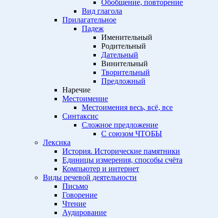
Обобщение, повторение
Вид глагола
Прилагательное
Падеж
Именительный
Родительный
Дательный
Винительный
Творительный
Предложный
Наречие
Местоимение
Местоимения весь, всё, все
Синтаксис
Сложное предложение
С союзом ЧТОБЫ
Лексика
История. Исторические памятники
Единицы измерения, способы счёта
Компьютер и интернет
Виды речевой деятельности
Письмо
Говорение
Чтение
Аудирование