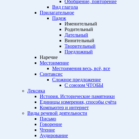
Обобщение, повторение
Вид глагола
Прилагательное
Падеж
Именительный
Родительный
Дательный
Винительный
Творительный
Предложный
Наречие
Местоимение
Местоимения весь, всё, все
Синтаксис
Сложное предложение
С союзом ЧТОБЫ
Лексика
История. Исторические памятники
Единицы измерения, способы счёта
Компьютер и интернет
Виды речевой деятельности
Письмо
Говорение
Чтение
Аудирование