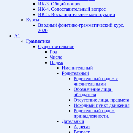
ИК-3. Общий вопрос
ИК-4. Сопоставительный вопрос
ИК-5. Восклицательные конструкции
Курсы
Вводный фонетико-грамматический курс.
2020
A1
Грамматика
Существительное
Род
Число
Падеж
Именительный
Родительный
Родительный падеж с
числительными
Обозначение лица-
обладателя
Отсутствие лица, предмета
Исходный пункт движения
Родительный падеж
принадлежности.
Дательный
Адресат
Возраст