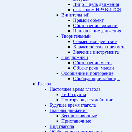
Лицо – цель движения
с глаголом НРАВИТСЯ
Винительный
Прямой объект
Обозначение времени
Направление движения
Творительный
Совместное действие
Характеристика предмета
Значение инструмента
Предложный
Обозначение места
Объект речи, мысли
Обобщение и повторение
Обобщающие таблицы
Глагол
Настоящее время глагола
I и II группа
Повторяющееся действие
Будущее время глагола
Глаголы движения
Бесприставочные
Приставочные
Вид глагола
Обобщение и повторение