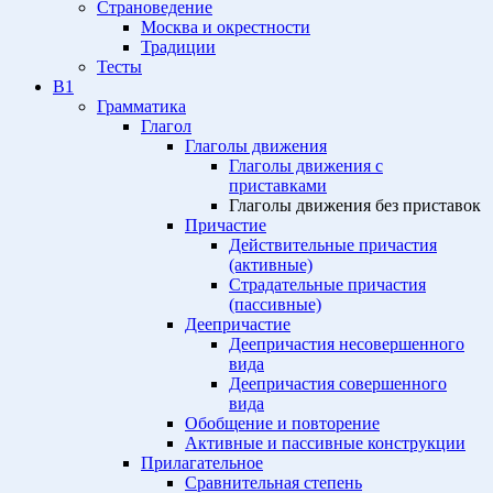
Страноведение
Москва и окрестности
Традиции
Тесты
B1
Грамматика
Глагол
Глаголы движения
Глаголы движения с
приставками
Глаголы движения без приставок
Причастие
Действительные причастия
(активные)
Страдательные причастия
(пассивные)
Деепричастие
Деепричастия несовершенного
вида
Деепричастия совершенного
вида
Обобщение и повторение
Активные и пассивные конструкции
Прилагательное
Сравнительная степень