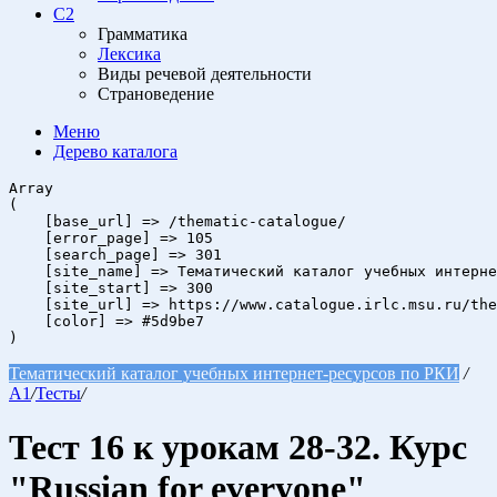
C2
Грамматика
Лексика
Виды речевой деятельности
Страноведение
Меню
Дерево
каталога
Array

(

    [base_url] => /thematic-catalogue/

    [error_page] => 105

    [search_page] => 301

    [site_name] => Тематический каталог учебных интерне
    [site_start] => 300

    [site_url] => https://www.catalogue.irlc.msu.ru/the
    [color] => #5d9be7

Тематический каталог учебных интернет-ресурсов по РКИ
/
A1
/
Тесты
/
Тест 16 к урокам 28-32. Курс
"Russian for everyone"