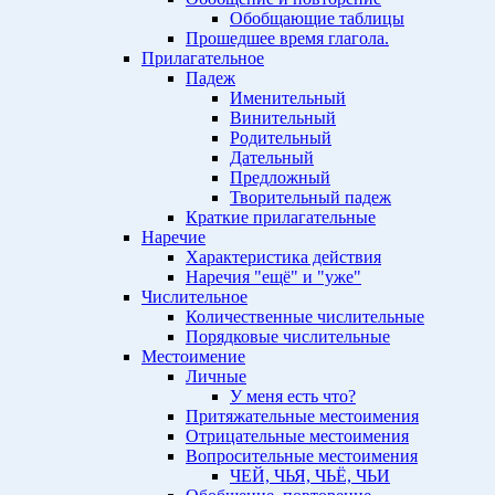
Обобщающие таблицы
Прошедшее время глагола.
Прилагательное
Падеж
Именительный
Винительный
Родительный
Дательный
Предложный
Творительный падеж
Краткие прилагательные
Наречие
Характеристика действия
Наречия "ещё" и "уже"
Числительное
Количественные числительные
Порядковые числительные
Местоимение
Личные
У меня есть что?
Притяжательные местоимения
Отрицательные местоимения
Вопросительные местоимения
ЧЕЙ, ЧЬЯ, ЧЬЁ, ЧЬИ