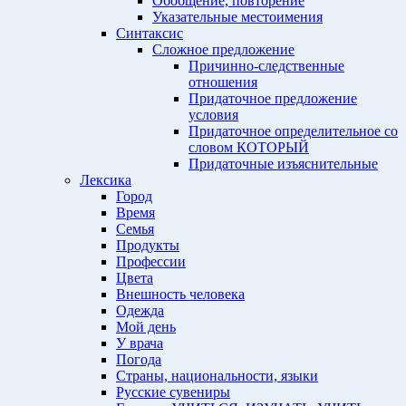
Обобщение, повторение
Указательные местоимения
Синтаксис
Сложное предложение
Причинно-следственные
отношения
Придаточное предложение
условия
Придаточное определительное со
словом КОТОРЫЙ
Придаточные изъяснительные
Лексика
Город
Время
Семья
Продукты
Профессии
Цвета
Внешность человека
Одежда
Мой день
У врача
Погода
Страны, национальности, языки
Русские сувениры