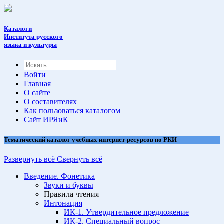
Каталоги
Института русского
языка и культуры
Войти
Главная
О сайте
О составителях
Как пользоваться каталогом
Cайт ИРЯиК
Тематический каталог учебных интернет-ресурсов по РКИ
Развернуть всё
Свернуть всё
Введение. Фонетика
Звуки и буквы
Правила чтения
Интонация
ИК-1. Утвердительное предложение
ИК-2. Специальный вопрос