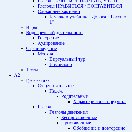
Глаголы УЧИТЬСЯ, ИЗУЧАТЬ, УЧИТЬ
Глаголы НРАВИТЬСЯ / ПОНРАВИТЬСЯ
Словарные карточки
К урокам учебника "Дорога в Россию –
1"
Игры
Виды речевой деятельности
Говорение
Аудирование
Страноведение
Москва
Виртуальный тур
Измайлово
Тесты
A2
Грамматика
Существительное
Падеж
Родительный
Характеристика предмета
Глагол
Глаголы движения
Бесприставочные
Приставочные
Обобщение и повторение