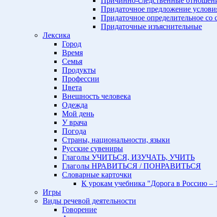
Причинно-следственные отношен
Придаточное предложение услови
Придаточное определительное с
Придаточные изъяснительные
Лексика
Город
Время
Семья
Продукты
Профессии
Цвета
Внешность человека
Одежда
Мой день
У врача
Погода
Страны, национальности, языки
Русские сувениры
Глаголы УЧИТЬСЯ, ИЗУЧАТЬ, УЧИТЬ
Глаголы НРАВИТЬСЯ / ПОНРАВИТЬСЯ
Словарные карточки
К урокам учебника "Дорога в Россию – 
Игры
Виды речевой деятельности
Говорение