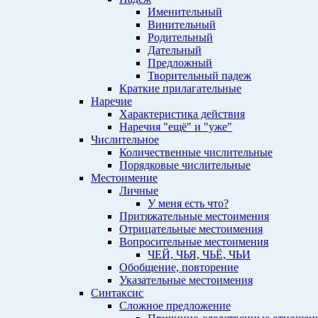
Именительный
Винительный
Родительный
Дательный
Предложный
Творительный падеж
Краткие прилагательные
Наречие
Характеристика действия
Наречия "ещё" и "уже"
Числительное
Количественные числительные
Порядковые числительные
Местоимение
Личные
У меня есть что?
Притяжательные местоимения
Отрицательные местоимения
Вопросительные местоимения
ЧЕЙ, ЧЬЯ, ЧЬЁ, ЧЬИ
Обобщение, повторение
Указательные местоимения
Синтаксис
Сложное предложение