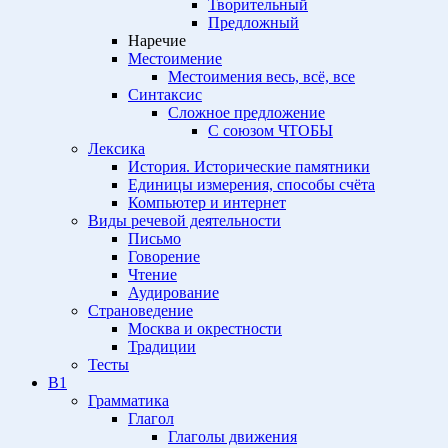
Творительный
Предложный
Наречие
Местоимение
Местоимения весь, всё, все
Синтаксис
Сложное предложение
С союзом ЧТОБЫ
Лексика
История. Исторические памятники
Единицы измерения, способы счёта
Компьютер и интернет
Виды речевой деятельности
Письмо
Говорение
Чтение
Аудирование
Страноведение
Москва и окрестности
Традиции
Тесты
B1
Грамматика
Глагол
Глаголы движения