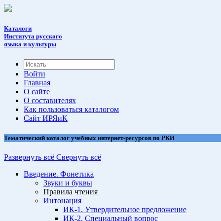
Каталоги
Института русского
языка и культуры
Войти
Главная
О сайте
О составителях
Как пользоваться каталогом
Cайт ИРЯиК
Тематический каталог учебных интернет-ресурсов по РКИ
Развернуть всё
Свернуть всё
Введение. Фонетика
Звуки и буквы
Правила чтения
Интонация
ИК-1. Утвердительное предложение
ИК-2. Специальный вопрос