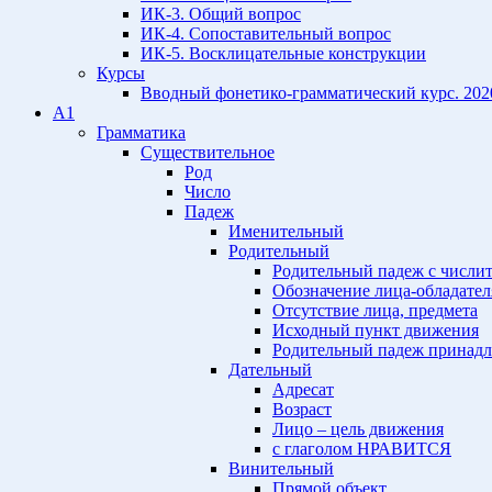
ИК-3. Общий вопрос
ИК-4. Сопоставительный вопрос
ИК-5. Восклицательные конструкции
Курсы
Вводный фонетико-грамматический курс. 202
A1
Грамматика
Существительное
Род
Число
Падеж
Именительный
Родительный
Родительный падеж с числи
Обозначение лица-обладател
Отсутствие лица, предмета
Исходный пункт движения
Родительный падеж принадл
Дательный
Адресат
Возраст
Лицо – цель движения
с глаголом НРАВИТСЯ
Винительный
Прямой объект