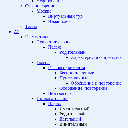
Аудирование
Страноведение
Москва
Виртуальный тур
Измайлово
Тесты
A2
Грамматика
Существительное
Падеж
Родительный
Характеристика предмета
Глагол
Глаголы движения
Бесприставочные
Приставочные
Обобщение и повторение
Обобщение, повторение
Вид глагола
Прилагательное
Падеж
Именительный
Родительный
Дательный
Винительный