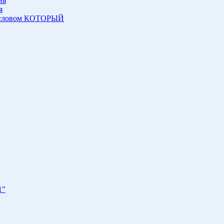
ия
я
о словом КОТОРЫЙ
1"