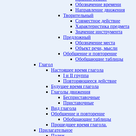
Обозначение времени
Направление движения
Творительный
Совместное действие
Характеристика предмета
Значение инструмента
Предложный
Обозначение места
Объект речи, мысли
Обобщение и повторение
Обобщающие таблицы
Глагол
Настоящее время глагола
I и II группа
Повторяющееся действие
Будущее время глагола
Глаголы движения
Бесприставочные
Приставочные
Вид глагола
Обобщение и повторение
Обобщающие таблицы
Прошедшее время глагола.
Прилагательное
Падеж