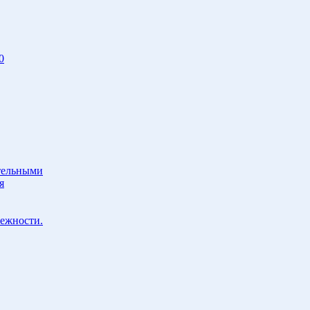
0
тельными
я
ежности.