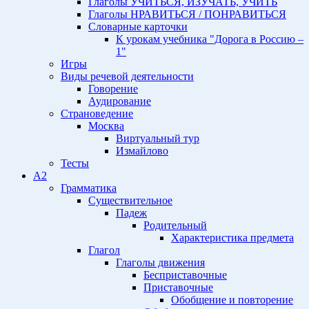
Глаголы УЧИТЬСЯ, ИЗУЧАТЬ, УЧИТЬ
Глаголы НРАВИТЬСЯ / ПОНРАВИТЬСЯ
Словарные карточки
К урокам учебника "Дорога в Россию –
1"
Игры
Виды речевой деятельности
Говорение
Аудирование
Страноведение
Москва
Виртуальный тур
Измайлово
Тесты
A2
Грамматика
Существительное
Падеж
Родительный
Характеристика предмета
Глагол
Глаголы движения
Бесприставочные
Приставочные
Обобщение и повторение