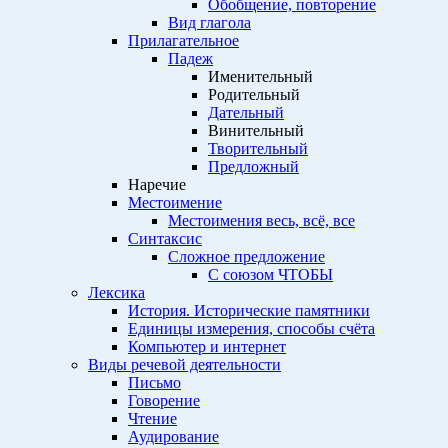
Обобщение, повторение
Вид глагола
Прилагательное
Падеж
Именительный
Родительный
Дательный
Винительный
Творительный
Предложный
Наречие
Местоимение
Местоимения весь, всё, все
Синтаксис
Сложное предложение
С союзом ЧТОБЫ
Лексика
История. Исторические памятники
Единицы измерения, способы счёта
Компьютер и интернет
Виды речевой деятельности
Письмо
Говорение
Чтение
Аудирование