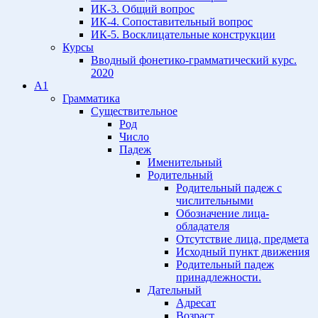
ИК-3. Общий вопрос
ИК-4. Сопоставительный вопрос
ИК-5. Восклицательные конструкции
Курсы
Вводный фонетико-грамматический курс.
2020
A1
Грамматика
Существительное
Род
Число
Падеж
Именительный
Родительный
Родительный падеж с
числительными
Обозначение лица-
обладателя
Отсутствие лица, предмета
Исходный пункт движения
Родительный падеж
принадлежности.
Дательный
Адресат
Возраст