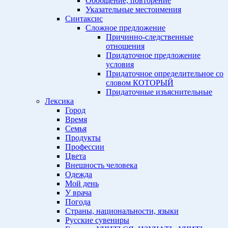
Обобщение, повторение
Указательные местоимения
Синтаксис
Сложное предложение
Причинно-следственные
отношения
Придаточное предложение
условия
Придаточное определительное со
словом КОТОРЫЙ
Придаточные изъяснительные
Лексика
Город
Время
Семья
Продукты
Профессии
Цвета
Внешность человека
Одежда
Мой день
У врача
Погода
Страны, национальности, языки
Русские сувениры