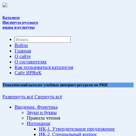
Каталоги
Института русского
языка и культуры
Войти
Главная
О сайте
О составителях
Как пользоваться каталогом
Cайт ИРЯиК
Тематический каталог учебных интернет-ресурсов по РКИ
Развернуть всё
Свернуть всё
Введение. Фонетика
Звуки и буквы
Правила чтения
Интонация
ИК-1. Утвердительное предложение
ИК-2. Специальный вопрос