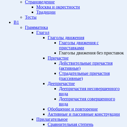
Страноведение
Москва и окрестности
Традиции
Тесты
B1
Грамматика
Глагол
Глаголы движения
Глаголы движения с
приставками
Глаголы движения без приставок
Причастие
Действительные причастия
(активные)
Страдательные причастия
(пассивные)
Деепричастие
Деепричастия несовершенного
вида
Деепричастия совершенного
вида
Обобщение и повторение
Активные и пассивные конструкции
Прилагательное
Сравнительная степень