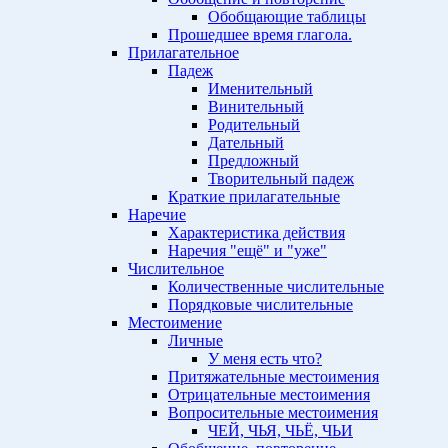
Обобщающие таблицы
Прошедшее время глагола.
Прилагательное
Падеж
Именительный
Винительный
Родительный
Дательный
Предложный
Творительный падеж
Краткие прилагательные
Наречие
Характеристика действия
Наречия "ещё" и "уже"
Числительное
Количественные числительные
Порядковые числительные
Местоимение
Личные
У меня есть что?
Притяжательные местоимения
Отрицательные местоимения
Вопросительные местоимения
ЧЕЙ, ЧЬЯ, ЧЬЁ, ЧЬИ