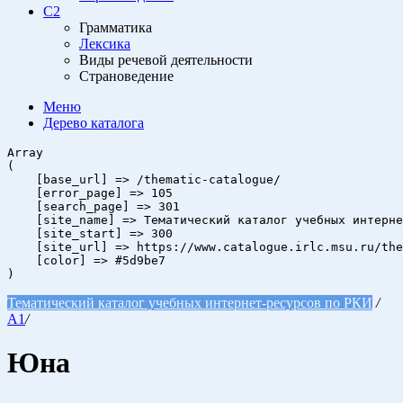
C2
Грамматика
Лексика
Виды речевой деятельности
Страноведение
Меню
Дерево
каталога
Array

(

    [base_url] => /thematic-catalogue/

    [error_page] => 105

    [search_page] => 301

    [site_name] => Тематический каталог учебных интерне
    [site_start] => 300

    [site_url] => https://www.catalogue.irlc.msu.ru/the
    [color] => #5d9be7

Тематический каталог учебных интернет-ресурсов по РКИ
/
A1
/
Юна