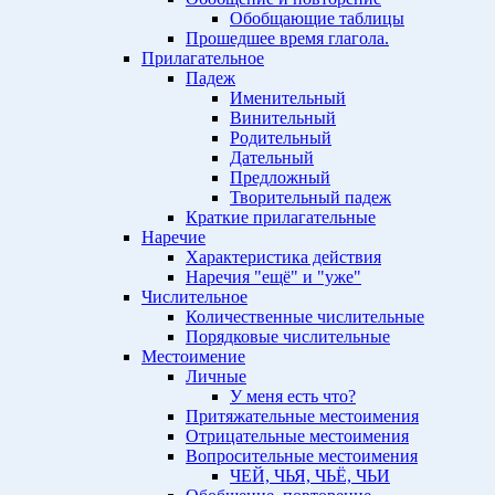
Обобщающие таблицы
Прошедшее время глагола.
Прилагательное
Падеж
Именительный
Винительный
Родительный
Дательный
Предложный
Творительный падеж
Краткие прилагательные
Наречие
Характеристика действия
Наречия "ещё" и "уже"
Числительное
Количественные числительные
Порядковые числительные
Местоимение
Личные
У меня есть что?
Притяжательные местоимения
Отрицательные местоимения
Вопросительные местоимения
ЧЕЙ, ЧЬЯ, ЧЬЁ, ЧЬИ