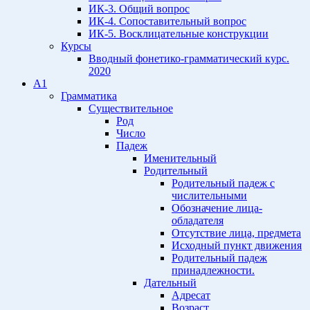
ИК-3. Общий вопрос
ИК-4. Сопоставительный вопрос
ИК-5. Восклицательные конструкции
Курсы
Вводный фонетико-грамматический курс.
2020
A1
Грамматика
Существительное
Род
Число
Падеж
Именительный
Родительный
Родительный падеж с
числительными
Обозначение лица-
обладателя
Отсутствие лица, предмета
Исходный пункт движения
Родительный падеж
принадлежности.
Дательный
Адресат
Возраст