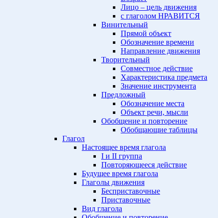
Лицо – цель движения
с глаголом НРАВИТСЯ
Винительный
Прямой объект
Обозначение времени
Направление движения
Творительный
Совместное действие
Характеристика предмета
Значение инструмента
Предложный
Обозначение места
Объект речи, мысли
Обобщение и повторение
Обобщающие таблицы
Глагол
Настоящее время глагола
I и II группа
Повторяющееся действие
Будущее время глагола
Глаголы движения
Бесприставочные
Приставочные
Вид глагола
Обобщение и повторение