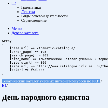
C2
Грамматика
Лексика
Виды речевой деятельности
Страноведение
Меню
Дерево
каталога
Array

(

    [base_url] => /thematic-catalogue/

    [error_page] => 105

    [search_page] => 301

    [site_name] => Тематический каталог учебных интерне
    [site_start] => 300

    [site_url] => https://www.catalogue.irlc.msu.ru/the
    [color] => #5d9be7

Тематический каталог учебных интернет-ресурсов по РКИ
/
B1
/
День народного единства