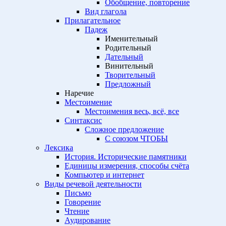
Обобщение, повторение
Вид глагола
Прилагательное
Падеж
Именительный
Родительный
Дательный
Винительный
Творительный
Предложный
Наречие
Местоимение
Местоимения весь, всё, все
Синтаксис
Сложное предложение
С союзом ЧТОБЫ
Лексика
История. Исторические памятники
Единицы измерения, способы счёта
Компьютер и интернет
Виды речевой деятельности
Письмо
Говорение
Чтение
Аудирование