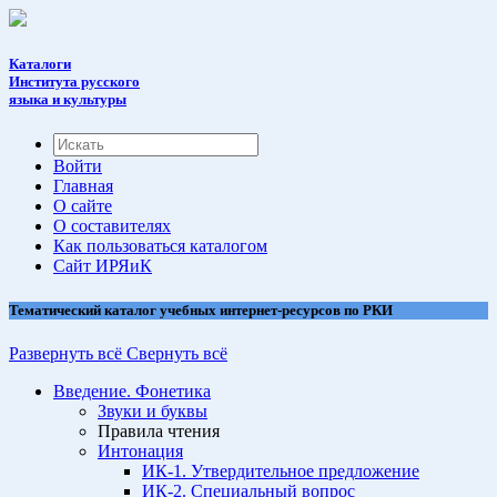
Каталоги
Института русского
языка и культуры
Войти
Главная
О сайте
О составителях
Как пользоваться каталогом
Cайт ИРЯиК
Тематический каталог учебных интернет-ресурсов по РКИ
Развернуть всё
Свернуть всё
Введение. Фонетика
Звуки и буквы
Правила чтения
Интонация
ИК-1. Утвердительное предложение
ИК-2. Специальный вопрос