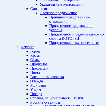
Обобщение, повторение
Указательные местоимения
Синтаксис
Сложное предложение
Причинно-следственные
отношения
Придаточное предложение
условия
Придаточное определительное со
словом КОТОРЫЙ
Придаточные изъяснительные
Лексика
Город
Время
Семья
Продукты
Профессии
Цвета
Внешность человека
Одежда
Мой день
У врача
Погода
Страны, национальности, языки
Русские сувениры