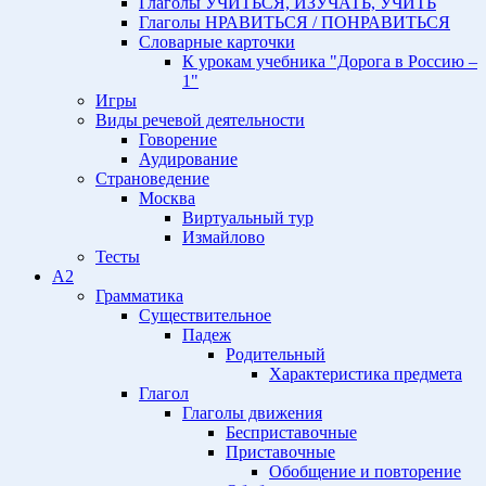
Глаголы УЧИТЬСЯ, ИЗУЧАТЬ, УЧИТЬ
Глаголы НРАВИТЬСЯ / ПОНРАВИТЬСЯ
Словарные карточки
К урокам учебника "Дорога в Россию –
1"
Игры
Виды речевой деятельности
Говорение
Аудирование
Страноведение
Москва
Виртуальный тур
Измайлово
Тесты
A2
Грамматика
Существительное
Падеж
Родительный
Характеристика предмета
Глагол
Глаголы движения
Бесприставочные
Приставочные
Обобщение и повторение