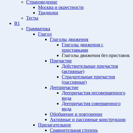
Страноведение
Москва и окрестности
Традиции
Тесты
B1
Грамматика
Глагол
Глаголы движения
Глаголы движения с
приставками
Глаголы движения без приставок
Причастие
Действительные причастия
(активные)
Страдательные причастия
(пассивные)
Деепричастие
Деепричастия несовершенного
вида
Деепричастия совершенного
вида
Обобщение и повторение
Активные и пассивные конструкции
Прилагательное
Сравнительная степень