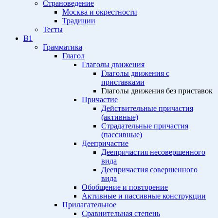
Страноведение
Москва и окрестности
Традиции
Тесты
B1
Грамматика
Глагол
Глаголы движения
Глаголы движения с
приставками
Глаголы движения без приставок
Причастие
Действительные причастия
(активные)
Страдательные причастия
(пассивные)
Деепричастие
Деепричастия несовершенного
вида
Деепричастия совершенного
вида
Обобщение и повторение
Активные и пассивные конструкции
Прилагательное
Сравнительная степень