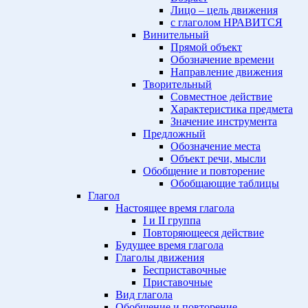
Лицо – цель движения
с глаголом НРАВИТСЯ
Винительный
Прямой объект
Обозначение времени
Направление движения
Творительный
Совместное действие
Характеристика предмета
Значение инструмента
Предложный
Обозначение места
Объект речи, мысли
Обобщение и повторение
Обобщающие таблицы
Глагол
Настоящее время глагола
I и II группа
Повторяющееся действие
Будущее время глагола
Глаголы движения
Бесприставочные
Приставочные
Вид глагола
Обобщение и повторение