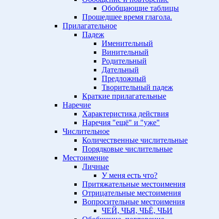
Обобщающие таблицы
Прошедшее время глагола.
Прилагательное
Падеж
Именительный
Винительный
Родительный
Дательный
Предложный
Творительный падеж
Краткие прилагательные
Наречие
Характеристика действия
Наречия "ещё" и "уже"
Числительное
Количественные числительные
Порядковые числительные
Местоимение
Личные
У меня есть что?
Притяжательные местоимения
Отрицательные местоимения
Вопросительные местоимения
ЧЕЙ, ЧЬЯ, ЧЬЁ, ЧЬИ