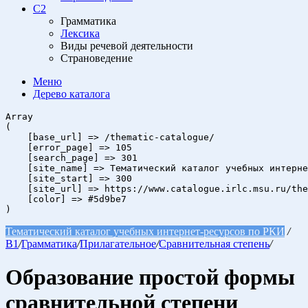
C2
Грамматика
Лексика
Виды речевой деятельности
Страноведение
Меню
Дерево
каталога
Array

(

    [base_url] => /thematic-catalogue/

    [error_page] => 105

    [search_page] => 301

    [site_name] => Тематический каталог учебных интерне
    [site_start] => 300

    [site_url] => https://www.catalogue.irlc.msu.ru/the
    [color] => #5d9be7

Тематический каталог учебных интернет-ресурсов по РКИ
/
B1
/
Грамматика
/
Прилагательное
/
Сравнительная степень
/
Образование простой формы
сравнительной степени