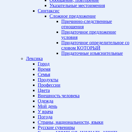
Обобщение, повторение
Указательные местоимения
Синтаксис
Сложное предложение
Причинно-следственные
отношения
Придаточное предложение
условия
Придаточное определительное со
словом КОТОРЫЙ
Придаточные изъяснительные
Лексика
Город
Время
Семья
Продукты
Профессии
Цвета
Внешность человека
Одежда
Мой день
У врача
Погода
Страны, национальности, языки
Русские сувениры