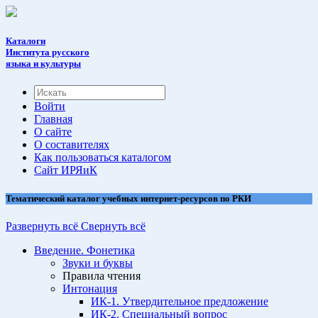
Каталоги
Института русского
языка и культуры
Войти
Главная
О сайте
О составителях
Как пользоваться каталогом
Cайт ИРЯиК
Тематический каталог учебных интернет-ресурсов по РКИ
Развернуть всё
Свернуть всё
Введение. Фонетика
Звуки и буквы
Правила чтения
Интонация
ИК-1. Утвердительное предложение
ИК-2. Специальный вопрос