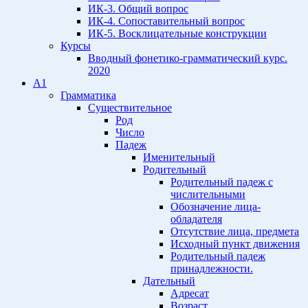
ИК-3. Общий вопрос
ИК-4. Сопоставительный вопрос
ИК-5. Восклицательные конструкции
Курсы
Вводный фонетико-грамматический курс.
2020
A1
Грамматика
Существительное
Род
Число
Падеж
Именительный
Родительный
Родительный падеж с
числительными
Обозначение лица-
обладателя
Отсутствие лица, предмета
Исходный пункт движения
Родительный падеж
принадлежности.
Дательный
Адресат
Возраст