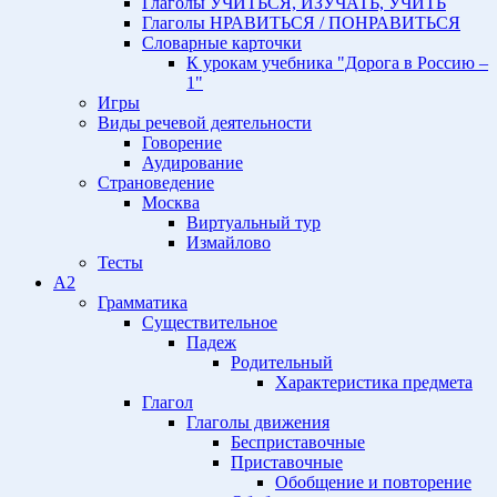
Глаголы УЧИТЬСЯ, ИЗУЧАТЬ, УЧИТЬ
Глаголы НРАВИТЬСЯ / ПОНРАВИТЬСЯ
Словарные карточки
К урокам учебника "Дорога в Россию –
1"
Игры
Виды речевой деятельности
Говорение
Аудирование
Страноведение
Москва
Виртуальный тур
Измайлово
Тесты
A2
Грамматика
Существительное
Падеж
Родительный
Характеристика предмета
Глагол
Глаголы движения
Бесприставочные
Приставочные
Обобщение и повторение