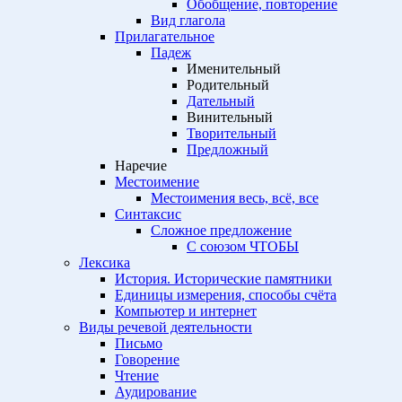
Обобщение, повторение
Вид глагола
Прилагательное
Падеж
Именительный
Родительный
Дательный
Винительный
Творительный
Предложный
Наречие
Местоимение
Местоимения весь, всё, все
Синтаксис
Сложное предложение
С союзом ЧТОБЫ
Лексика
История. Исторические памятники
Единицы измерения, способы счёта
Компьютер и интернет
Виды речевой деятельности
Письмо
Говорение
Чтение
Аудирование