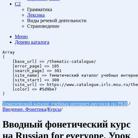
C2
Грамматика
Лексика
Виды речевой деятельности
Страноведение
Меню
Дерево
каталога
Array

(

    [base_url] => /thematic-catalogue/

    [error_page] => 105

    [search_page] => 301

    [site_name] => Тематический каталог учебных интерне
    [site_start] => 300

    [site_url] => https://www.catalogue.irlc.msu.ru/the
    [color] => #5d9be7

Тематический каталог учебных интернет-ресурсов по РКИ
/
Введение. Фонетика
/
Курсы
/
Вводный фонетический курс
на Russian for everyone. Урок