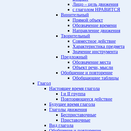
Лицо – цель движения
с глаголом НРАВИТСЯ
Винительный
Прямой объект
Обозначение времени
Направление движения
Творительный
Совместное действие
Характеристика предмета
Значение инструмента
Предложный
Обозначение места
Объект речи, мысли
Обобщение и повторение
Обобщающие таблицы
Глагол
Настоящее время глагола
I и II группа
Повторяющееся действие
Будущее время глагола
Глаголы движения
Бесприставочные
Приставочные
Вид глагола
Обобщение и повторение