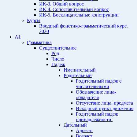
ИК-3. Общий вопрос
ИК-4. Сопоставительный вопрос
ИК-5. Восклицательные конструкции
Курсы
Вводный фонетико-грамматический курс.
2020
A1
Грамматика
Существительное
Род
Число
Падеж
Именительный
Родительный
Родительный падеж с
числительными
Обозначение лица-
обладателя
Отсутствие лица, предмета
Исходный пункт движения
Родительный падеж
принадлежности.
Дательный
Адресат
Возраст