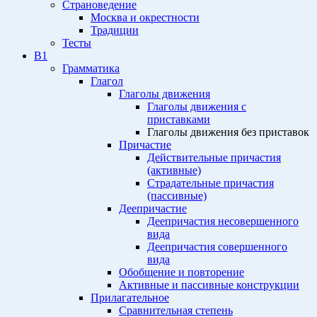
Страноведение
Москва и окрестности
Традиции
Тесты
B1
Грамматика
Глагол
Глаголы движения
Глаголы движения с
приставками
Глаголы движения без приставок
Причастие
Действительные причастия
(активные)
Страдательные причастия
(пассивные)
Деепричастие
Деепричастия несовершенного
вида
Деепричастия совершенного
вида
Обобщение и повторение
Активные и пассивные конструкции
Прилагательное
Сравнительная степень