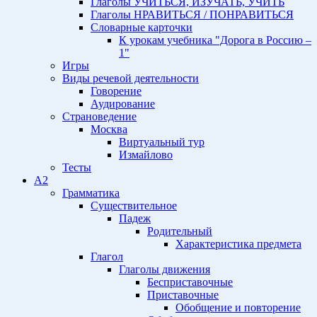
Глаголы УЧИТЬСЯ, ИЗУЧАТЬ, УЧИТЬ
Глаголы НРАВИТЬСЯ / ПОНРАВИТЬСЯ
Словарные карточки
К урокам учебника "Дорога в Россию –
1"
Игры
Виды речевой деятельности
Говорение
Аудирование
Страноведение
Москва
Виртуальный тур
Измайлово
Тесты
A2
Грамматика
Существительное
Падеж
Родительный
Характеристика предмета
Глагол
Глаголы движения
Бесприставочные
Приставочные
Обобщение и повторение