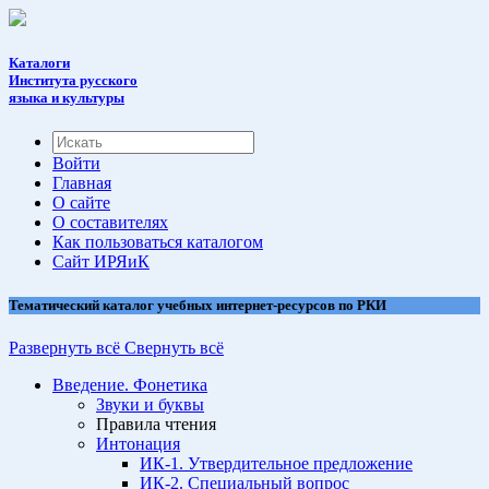
Каталоги
Института русского
языка и культуры
Войти
Главная
О сайте
О составителях
Как пользоваться каталогом
Cайт ИРЯиК
Тематический каталог учебных интернет-ресурсов по РКИ
Развернуть всё
Свернуть всё
Введение. Фонетика
Звуки и буквы
Правила чтения
Интонация
ИК-1. Утвердительное предложение
ИК-2. Специальный вопрос