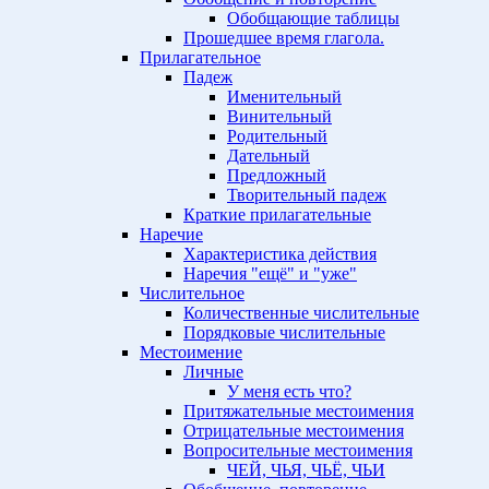
Обобщающие таблицы
Прошедшее время глагола.
Прилагательное
Падеж
Именительный
Винительный
Родительный
Дательный
Предложный
Творительный падеж
Краткие прилагательные
Наречие
Характеристика действия
Наречия "ещё" и "уже"
Числительное
Количественные числительные
Порядковые числительные
Местоимение
Личные
У меня есть что?
Притяжательные местоимения
Отрицательные местоимения
Вопросительные местоимения
ЧЕЙ, ЧЬЯ, ЧЬЁ, ЧЬИ