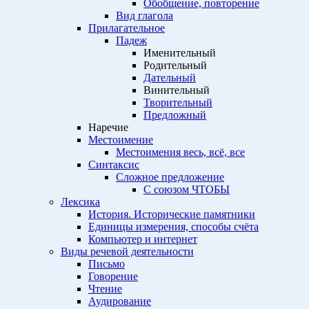
Обобщение, повторение
Вид глагола
Прилагательное
Падеж
Именительный
Родительный
Дательный
Винительный
Творительный
Предложный
Наречие
Местоимение
Местоимения весь, всё, все
Синтаксис
Сложное предложение
С союзом ЧТОБЫ
Лексика
История. Исторические памятники
Единицы измерения, способы счёта
Компьютер и интернет
Виды речевой деятельности
Письмо
Говорение
Чтение
Аудирование