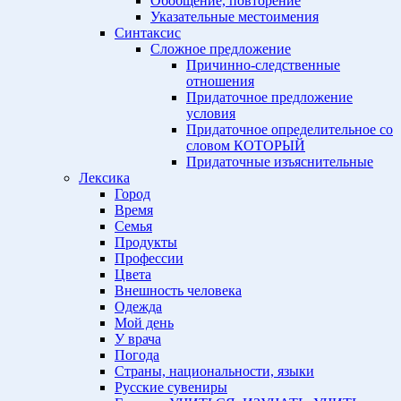
Обобщение, повторение
Указательные местоимения
Синтаксис
Сложное предложение
Причинно-следственные
отношения
Придаточное предложение
условия
Придаточное определительное со
словом КОТОРЫЙ
Придаточные изъяснительные
Лексика
Город
Время
Семья
Продукты
Профессии
Цвета
Внешность человека
Одежда
Мой день
У врача
Погода
Страны, национальности, языки
Русские сувениры