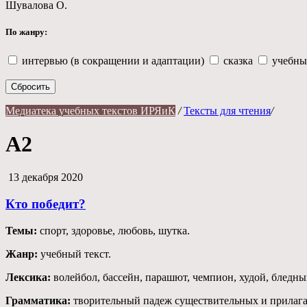
Шувалова О.
По жанру:
интервью (в сокращении и адаптации)
сказка
учебны
Сбросить
Медиатека учебных текстов ИРЯиК
/
Тексты для чтения
/
А2
13 декабря 2020
Кто победит?
Темы:
спорт, здоровье, любовь, шутка.
Жанр:
учебный текст.
Лексика:
волейбол, бассейн, парашют, чемпион, худой, бледный
Грамматика:
творительный падеж существительных и прилагат