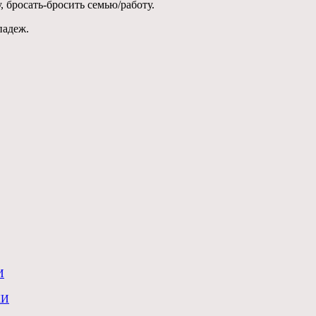
, бросать-бросить семью/работу.
падеж.
И
КИ