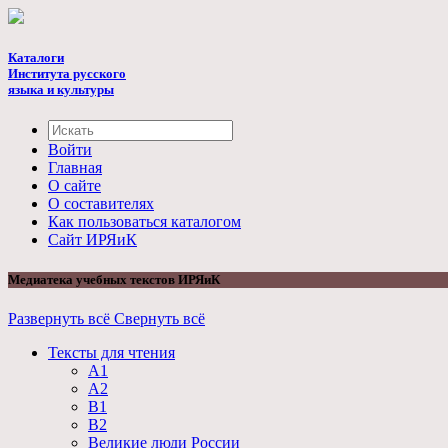
Каталоги
Института русского
языка и культуры
Войти
Главная
О сайте
О составителях
Как пользоваться каталогом
Cайт ИРЯиК
Медиатека учебных текстов ИРЯиК
Развернуть всё
Свернуть всё
Тексты для чтения
А1
А2
B1
B2
Великие люди России