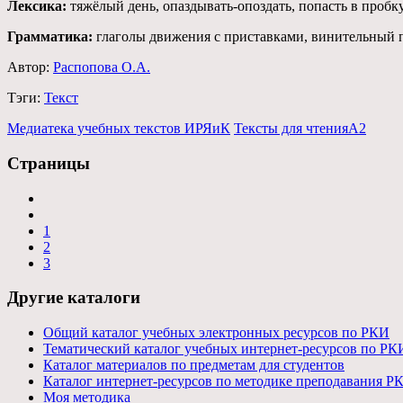
Лексика:
тяжёлый день, опаздывать-опоздать, попасть в пробку
Грамматика:
глаголы движения с приставками, винительный 
Автор:
Распопова О.А.
Тэги:
Текст
Медиатека учебных текстов ИРЯиК
Тексты для чтения
А2
Страницы
1
2
3
Другие каталоги
Общий каталог учебных электронных ресурсов по РКИ
Тематический каталог учебных интернет-ресурсов по РК
Каталог материалов по предметам для студентов
Каталог интернет-ресурсов по методике преподавания Р
Моя методика