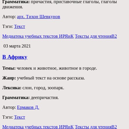
Грамматика:
причастия, приставочные глаголы, глаголы
движения.
Автор:
арх. Тихон Шевкунов
Тэги:
Текст
Медиатека учебных текстов ИРЯиК
Тексты для чтения
B2
03 марта 2021
В Африку
Темы:
человек и животное, животное в городе.
Жанр:
учебный текст на основе рассказа.
Лексика:
слон, город, зоопарк.
Грамматика:
деепричастия.
Автор:
Ермаков Д.
Тэги:
Текст
Медиатека учебных текстов ИРЯиК
Тексты для чтения
B2