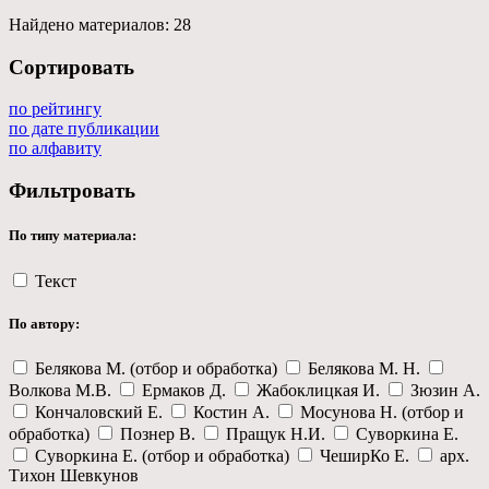
Найдено материалов:
28
Сортировать
по рейтингу
по дате публикации
по алфавиту
Фильтровать
По типу материала:
Текст
По автору:
Белякова М. (отбор и обработка)
Белякова М. Н.
Волкова М.В.
Ермаков Д.
Жабоклицкая И.
Зюзин А.
Кончаловский Е.
Костин А.
Мосунова Н. (отбор и
обработка)
Познер В.
Пращук Н.И.
Суворкина Е.
Суворкина Е. (отбор и обработка)
ЧеширКо Е.
арх.
Тихон Шевкунов