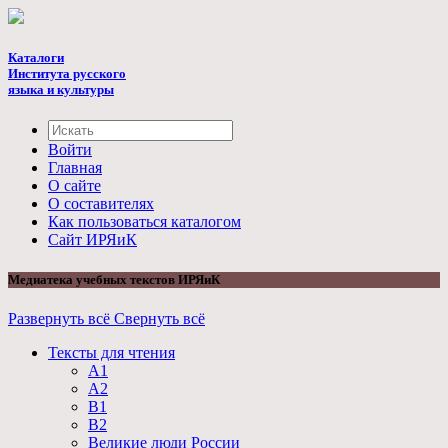
Каталоги
Института русского
языка и культуры
Войти
Главная
О сайте
О составителях
Как пользоваться каталогом
Cайт ИРЯиК
Медиатека учебных текстов ИРЯиК
Развернуть всё
Свернуть всё
Тексты для чтения
А1
А2
B1
B2
Великие люди России