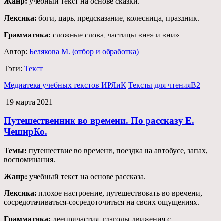
Жанр:
учебный текст на основе сказки.
Лексика:
боги, царь, предсказание, колесница, праздник.
Грамматика:
сложные слова, частицы «не» и «ни».
Автор:
Белякова М. (отбор и обработка)
Тэги:
Текст
Медиатека учебных текстов ИРЯиК
Тексты для чтения
B2
19 марта 2021
Путешественник во времени. По рассказу Е.
ЧеширКо.
Темы:
путешествие во времени, поездка на автобусе, запах,
воспоминания.
Жанр:
учебный текст на основе рассказа.
Лексика:
плохое настроение, путешествовать во времени,
сосредотачиваться-сосредоточиться на своих ощущениях.
Грамматика:
деепричастия, глаголы движения с