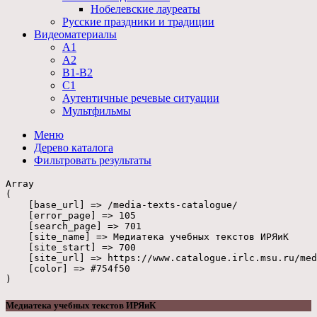
Нобелевские лауреаты
Русские праздники и традиции
Видеоматериалы
А1
А2
В1-В2
С1
Аутентичные речевые ситуации
Мультфильмы
Меню
Дерево
каталога
Фильтровать
результаты
Array

(

    [base_url] => /media-texts-catalogue/

    [error_page] => 105

    [search_page] => 701

    [site_name] => Медиатека учебных текстов ИРЯиК

    [site_start] => 700

    [site_url] => https://www.catalogue.irlc.msu.ru/med
    [color] => #754f50

Медиатека учебных текстов ИРЯиК