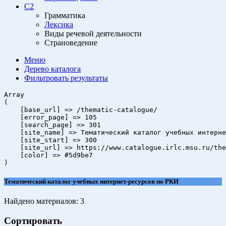
C2
Грамматика
Лексика
Виды речевой деятельности
Страноведение
Меню
Дерево
каталога
Фильтровать
результаты
Array

(

    [base_url] => /thematic-catalogue/

    [error_page] => 105

    [search_page] => 301

    [site_name] => Тематический каталог учебных интерне
    [site_start] => 300

    [site_url] => https://www.catalogue.irlc.msu.ru/the
    [color] => #5d9be7

Тематический каталог учебных интернет-ресурсов по РКИ
Найдено материалов:
3
Сортировать