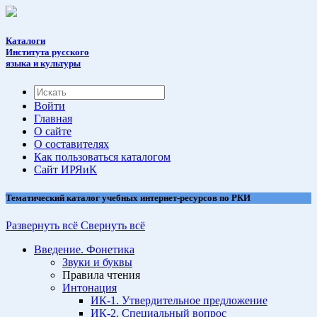
Каталоги
Института русского
языка и культуры
Войти
Главная
О сайте
О составителях
Как пользоваться каталогом
Cайт ИРЯиК
Тематический каталог учебных интернет-ресурсов по РКИ
Развернуть всё
Свернуть всё
Введение. Фонетика
Звуки и буквы
Правила чтения
Интонация
ИК-1. Утвердительное предложение
ИК-2. Специальный вопрос