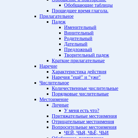
Обобщающие таблицы
Прошедшее время глагола.
Прилагательное
Падеж
Именительный
Винительный
Родительный
Дательный
Предложный
Творительный падеж
Краткие прилагательные
Наречие
Характеристика действия
Наречия "ещё" и "уже"
Числительное
Количественные числительные
Порядковые числительные
Местоимение
Личные
У меня есть что?
Притяжательные местоимения
Отрицательные местоимения
Вопросительные местоимения
ЧЕЙ, ЧЬЯ, ЧЬЁ, ЧЬИ