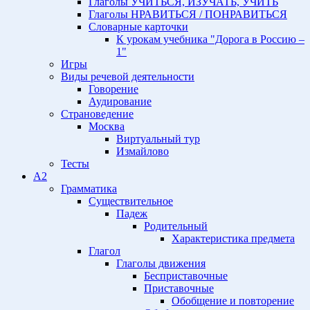
Глаголы УЧИТЬСЯ, ИЗУЧАТЬ, УЧИТЬ
Глаголы НРАВИТЬСЯ / ПОНРАВИТЬСЯ
Словарные карточки
К урокам учебника "Дорога в Россию –
1"
Игры
Виды речевой деятельности
Говорение
Аудирование
Страноведение
Москва
Виртуальный тур
Измайлово
Тесты
A2
Грамматика
Существительное
Падеж
Родительный
Характеристика предмета
Глагол
Глаголы движения
Бесприставочные
Приставочные
Обобщение и повторение