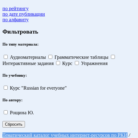
по рейтингу
по дате публикации
по алфавиту
Фильтровать
По типу материала:
Аудиоматериалы
Грамматические таблицы
Интерактивные задания
Курс
Упражнения
По учебнику:
Курс "Russian for everyone"
По автору:
Рощина Ю.
Сбросить
Тематический каталог учебных интернет-ресурсов по РКИ
/