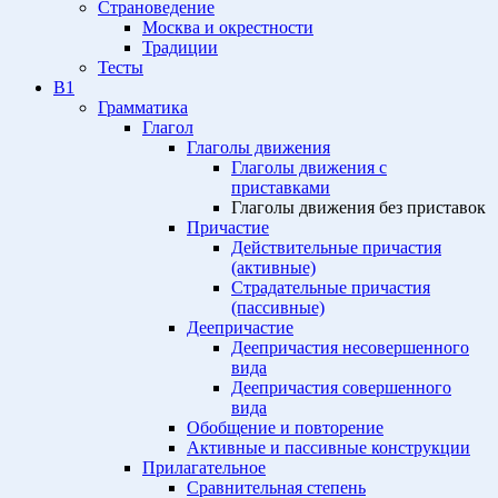
Страноведение
Москва и окрестности
Традиции
Тесты
B1
Грамматика
Глагол
Глаголы движения
Глаголы движения с
приставками
Глаголы движения без приставок
Причастие
Действительные причастия
(активные)
Страдательные причастия
(пассивные)
Деепричастие
Деепричастия несовершенного
вида
Деепричастия совершенного
вида
Обобщение и повторение
Активные и пассивные конструкции
Прилагательное
Сравнительная степень