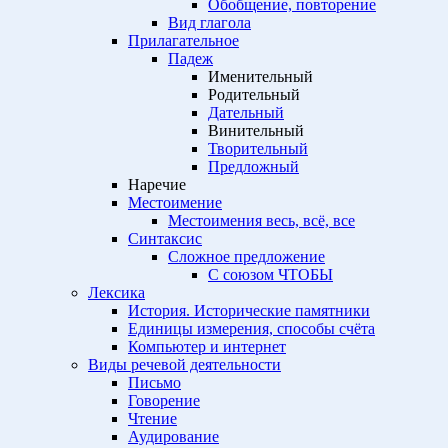
Обобщение, повторение
Вид глагола
Прилагательное
Падеж
Именительный
Родительный
Дательный
Винительный
Творительный
Предложный
Наречие
Местоимение
Местоимения весь, всё, все
Синтаксис
Сложное предложение
С союзом ЧТОБЫ
Лексика
История. Исторические памятники
Единицы измерения, способы счёта
Компьютер и интернет
Виды речевой деятельности
Письмо
Говорение
Чтение
Аудирование