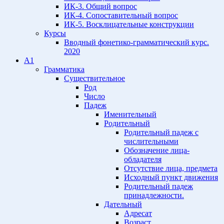
ИК-3. Общий вопрос
ИК-4. Сопоставительный вопрос
ИК-5. Восклицательные конструкции
Курсы
Вводный фонетико-грамматический курс.
2020
A1
Грамматика
Существительное
Род
Число
Падеж
Именительный
Родительный
Родительный падеж с
числительными
Обозначение лица-
обладателя
Отсутствие лица, предмета
Исходный пункт движения
Родительный падеж
принадлежности.
Дательный
Адресат
Возраст