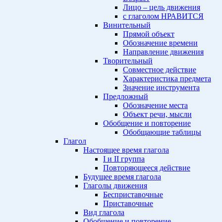
Лицо – цель движения
с глаголом НРАВИТСЯ
Винительный
Прямой объект
Обозначение времени
Направление движения
Творительный
Совместное действие
Характеристика предмета
Значение инструмента
Предложный
Обозначение места
Объект речи, мысли
Обобщение и повторение
Обобщающие таблицы
Глагол
Настоящее время глагола
I и II группа
Повторяющееся действие
Будущее время глагола
Глаголы движения
Бесприставочные
Приставочные
Вид глагола
Обобщение и повторение