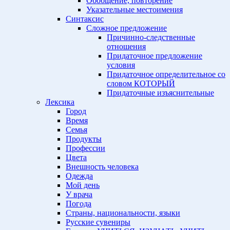
Обобщение, повторение
Указательные местоимения
Синтаксис
Сложное предложение
Причинно-следственные
отношения
Придаточное предложение
условия
Придаточное определительное со
словом КОТОРЫЙ
Придаточные изъяснительные
Лексика
Город
Время
Семья
Продукты
Профессии
Цвета
Внешность человека
Одежда
Мой день
У врача
Погода
Страны, национальности, языки
Русские сувениры