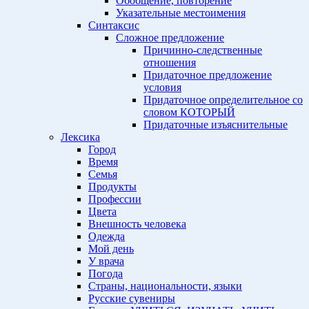
Обобщение, повторение
Указательные местоимения
Синтаксис
Сложное предложение
Причинно-следственные
отношения
Придаточное предложение
условия
Придаточное определительное со
словом КОТОРЫЙ
Придаточные изъяснительные
Лексика
Город
Время
Семья
Продукты
Профессии
Цвета
Внешность человека
Одежда
Мой день
У врача
Погода
Страны, национальности, языки
Русские сувениры