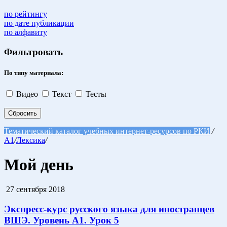
по рейтингу
по дате публикации
по алфавиту
Фильтровать
По типу материала:
Видео
Текст
Тесты
Сбросить
Тематический каталог учебных интернет-ресурсов по РКИ
/
A1
/
Лексика
/
Мой день
27 сентября 2018
Экспресс-курс русского языка для иностранцев
ВШЭ. Уровень А1. Урок 5