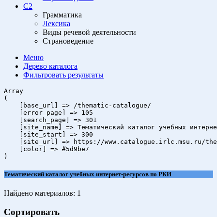
C2
Грамматика
Лексика
Виды речевой деятельности
Страноведение
Меню
Дерево
каталога
Фильтровать
результаты
Array

(

    [base_url] => /thematic-catalogue/

    [error_page] => 105

    [search_page] => 301

    [site_name] => Тематический каталог учебных интерне
    [site_start] => 300

    [site_url] => https://www.catalogue.irlc.msu.ru/the
    [color] => #5d9be7

Тематический каталог учебных интернет-ресурсов по РКИ
Найдено материалов:
1
Сортировать