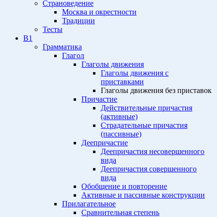
Страноведение
Москва и окрестности
Традиции
Тесты
B1
Грамматика
Глагол
Глаголы движения
Глаголы движения с
приставками
Глаголы движения без приставок
Причастие
Действительные причастия
(активные)
Страдательные причастия
(пассивные)
Деепричастие
Деепричастия несовершенного
вида
Деепричастия совершенного
вида
Обобщение и повторение
Активные и пассивные конструкции
Прилагательное
Сравнительная степень