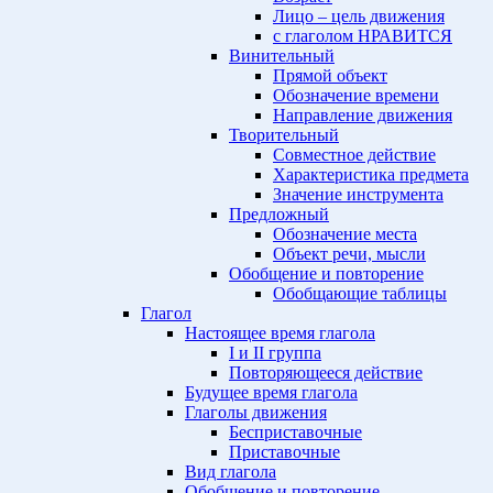
Лицо – цель движения
с глаголом НРАВИТСЯ
Винительный
Прямой объект
Обозначение времени
Направление движения
Творительный
Совместное действие
Характеристика предмета
Значение инструмента
Предложный
Обозначение места
Объект речи, мысли
Обобщение и повторение
Обобщающие таблицы
Глагол
Настоящее время глагола
I и II группа
Повторяющееся действие
Будущее время глагола
Глаголы движения
Бесприставочные
Приставочные
Вид глагола
Обобщение и повторение