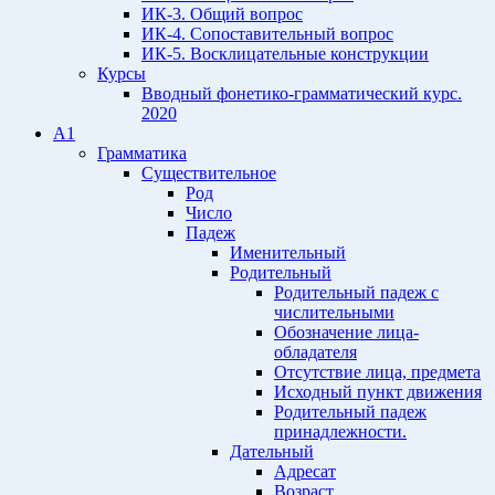
ИК-3. Общий вопрос
ИК-4. Сопоставительный вопрос
ИК-5. Восклицательные конструкции
Курсы
Вводный фонетико-грамматический курс.
2020
A1
Грамматика
Существительное
Род
Число
Падеж
Именительный
Родительный
Родительный падеж с
числительными
Обозначение лица-
обладателя
Отсутствие лица, предмета
Исходный пункт движения
Родительный падеж
принадлежности.
Дательный
Адресат
Возраст