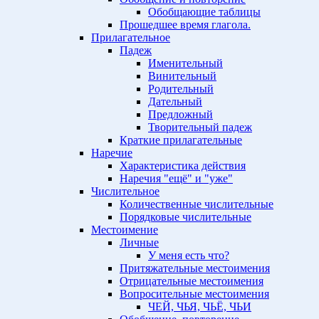
Обобщающие таблицы
Прошедшее время глагола.
Прилагательное
Падеж
Именительный
Винительный
Родительный
Дательный
Предложный
Творительный падеж
Краткие прилагательные
Наречие
Характеристика действия
Наречия "ещё" и "уже"
Числительное
Количественные числительные
Порядковые числительные
Местоимение
Личные
У меня есть что?
Притяжательные местоимения
Отрицательные местоимения
Вопросительные местоимения
ЧЕЙ, ЧЬЯ, ЧЬЁ, ЧЬИ