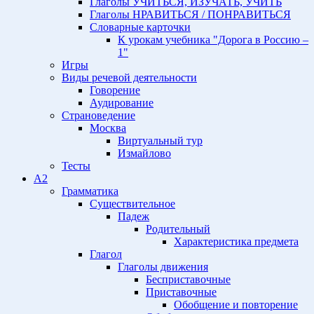
Глаголы УЧИТЬСЯ, ИЗУЧАТЬ, УЧИТЬ
Глаголы НРАВИТЬСЯ / ПОНРАВИТЬСЯ
Словарные карточки
К урокам учебника "Дорога в Россию –
1"
Игры
Виды речевой деятельности
Говорение
Аудирование
Страноведение
Москва
Виртуальный тур
Измайлово
Тесты
A2
Грамматика
Существительное
Падеж
Родительный
Характеристика предмета
Глагол
Глаголы движения
Бесприставочные
Приставочные
Обобщение и повторение