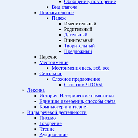
Обобщение, повторение
Вид глагола
Прилагательное
Падеж
Именительный
Родительный
Дательный
Винительный
Творительный
Предложный
Наречие
Местоимение
Местоимения весь, всё, все
Синтаксис
Сложное предложение
С союзом ЧТОБЫ
Лексика
История. Исторические памятники
Единицы измерения, способы счёта
Компьютер и интернет
Виды речевой деятельности
Письмо
Говорение
Чтение
Аудирование