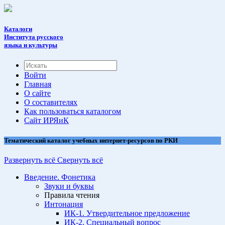
Каталоги
Института русского
языка и культуры
Войти
Главная
О сайте
О составителях
Как пользоваться каталогом
Cайт ИРЯиК
Тематический каталог учебных интернет-ресурсов по РКИ
Развернуть всё
Свернуть всё
Введение. Фонетика
Звуки и буквы
Правила чтения
Интонация
ИК-1. Утвердительное предложение
ИК-2. Специальный вопрос