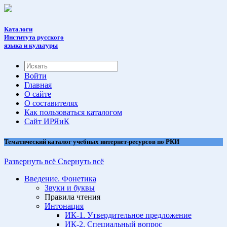
Каталоги
Института русского
языка и культуры
Войти
Главная
О сайте
О составителях
Как пользоваться каталогом
Cайт ИРЯиК
Тематический каталог учебных интернет-ресурсов по РКИ
Развернуть всё
Свернуть всё
Введение. Фонетика
Звуки и буквы
Правила чтения
Интонация
ИК-1. Утвердительное предложение
ИК-2. Специальный вопрос