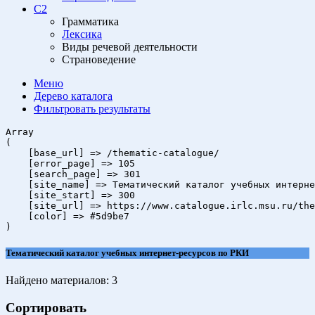
C2
Грамматика
Лексика
Виды речевой деятельности
Страноведение
Меню
Дерево
каталога
Фильтровать
результаты
Array

(

    [base_url] => /thematic-catalogue/

    [error_page] => 105

    [search_page] => 301

    [site_name] => Тематический каталог учебных интерне
    [site_start] => 300

    [site_url] => https://www.catalogue.irlc.msu.ru/the
    [color] => #5d9be7

Тематический каталог учебных интернет-ресурсов по РКИ
Найдено материалов:
3
Сортировать