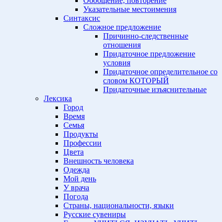
Обобщение, повторение
Указательные местоимения
Синтаксис
Сложное предложение
Причинно-следственные
отношения
Придаточное предложение
условия
Придаточное определительное со
словом КОТОРЫЙ
Придаточные изъяснительные
Лексика
Город
Время
Семья
Продукты
Профессии
Цвета
Внешность человека
Одежда
Мой день
У врача
Погода
Страны, национальности, языки
Русские сувениры