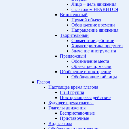
Лицо – цель движения
с глаголом НРАВИТСЯ
Винительный
Прямой объект
Обозначение времени
Направление движения
Творительный
Совместное действие
Характеристика предмета
Значение инструмента
Предложный
Обозначение места
Объект речи, мысли
Обобщение и повторение
Обобщающие таблицы
Глагол
Настоящее время глагола
I и II группа
Повторяющееся действие
Будущее время глагола
Глаголы движения
Бесприставочные
Приставочные
Вид глагола
Обобщение и повторение