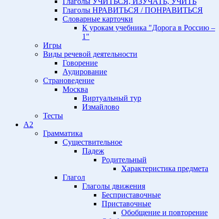
Глаголы УЧИТЬСЯ, ИЗУЧАТЬ, УЧИТЬ
Глаголы НРАВИТЬСЯ / ПОНРАВИТЬСЯ
Словарные карточки
К урокам учебника "Дорога в Россию –
1"
Игры
Виды речевой деятельности
Говорение
Аудирование
Страноведение
Москва
Виртуальный тур
Измайлово
Тесты
A2
Грамматика
Существительное
Падеж
Родительный
Характеристика предмета
Глагол
Глаголы движения
Бесприставочные
Приставочные
Обобщение и повторение