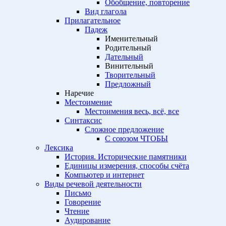
Обобщение, повторение
Вид глагола
Прилагательное
Падеж
Именительный
Родительный
Дательный
Винительный
Творительный
Предложный
Наречие
Местоимение
Местоимения весь, всё, все
Синтаксис
Сложное предложение
С союзом ЧТОБЫ
Лексика
История. Исторические памятники
Единицы измерения, способы счёта
Компьютер и интернет
Виды речевой деятельности
Письмо
Говорение
Чтение
Аудирование