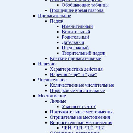
Обобщающие таблицы
Прошедшее время глагола.
Прилагательное
Падеж
Именительный
Винительный
Родительный
Дательный
Предложный
Творительный падеж
Краткие прилагательные
Наречие
Характеристика действия
Наречия "ещё" и "уже"
Числительное
Количественные числительные
Порядковые числительные
Местоимение
Личные
У меня есть что?
Притяжательные местоимения
Отрицательные местоимения
Вопросительные местоимения
ЧЕЙ, ЧЬЯ, ЧЬЁ, ЧЬИ