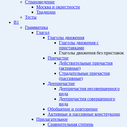
Страноведение
Москва и окрестности
Традиции
Тесты
B1
Грамматика
Глагол
Глаголы движения
Глаголы движения с
приставками
Глаголы движения без приставок
Причастие
Действительные причастия
(активные)
Страдательные причастия
(пассивные)
Деепричастие
Деепричастия несовершенного
вида
Деепричастия совершенного
вида
Обобщение и повторение
Активные и пассивные конструкции
Прилагательное
Сравнительная степень