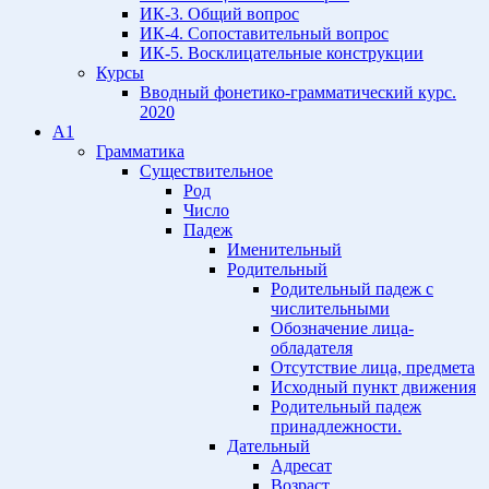
ИК-3. Общий вопрос
ИК-4. Сопоставительный вопрос
ИК-5. Восклицательные конструкции
Курсы
Вводный фонетико-грамматический курс.
2020
A1
Грамматика
Существительное
Род
Число
Падеж
Именительный
Родительный
Родительный падеж с
числительными
Обозначение лица-
обладателя
Отсутствие лица, предмета
Исходный пункт движения
Родительный падеж
принадлежности.
Дательный
Адресат
Возраст