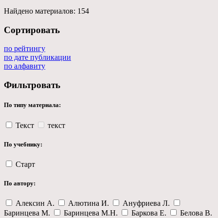
Найдено материалов:
154
Сортировать
по рейтингу
по дате публикации
по алфавиту
Фильтровать
По типу материала:
Текст
текст
По учебнику:
Старт
По автору:
Алексин А.
Алютина И.
Ануфриева Л.
Баринцева М.
Баринцева М.Н.
Баркова Е.
Белова В.