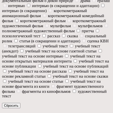
документальный фильм о дикой природе
драма
ералаш
интервью
интервью (в сокращении и адаптации)
интервью (в сокращении)
короткометражный
анимационный фильм
короткометражный комедийный
фильм
короткометражный фильм
короткометражный
художественный фильм
мультфильм
мультфильмов
полнометражный художественный фильм
притча
психологический тест
рассказ
сказка
социальный
ролик
статья (в сокращении и адаптации)
сценка КВН
телетрансляций
учебный текст
учебный текст
(анекдот)
учебный текст на основе газетной статьи
учебный текст на основе интервью
учебный текст на
основе открытых материалов интернета
учебный текст на
основе публикации
учебный текст на основе публикаций
учебный текст на основе рассказа
учебный текст на
основе рекламной статьи
учебный текст на основе сказки
учебный текст на основе статьи
учебный текст на
основе фрагмента из книги
фрагмент художественного
фильма
фрагменты из кинофильмов
художественный
текст
Сбросить