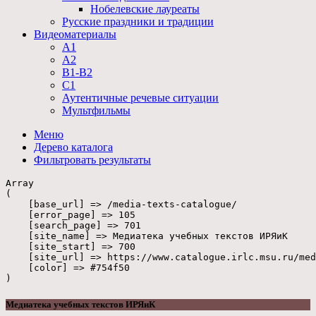
Нобелевские лауреаты
Русские праздники и традиции
Видеоматериалы
А1
А2
В1-В2
С1
Аутентичные речевые ситуации
Мультфильмы
Меню
Дерево
каталога
Фильтровать
результаты
Array

(

    [base_url] => /media-texts-catalogue/

    [error_page] => 105

    [search_page] => 701

    [site_name] => Медиатека учебных текстов ИРЯиК

    [site_start] => 700

    [site_url] => https://www.catalogue.irlc.msu.ru/med
    [color] => #754f50

Медиатека учебных текстов ИРЯиК