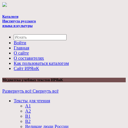
Каталоги
Института русского
языка и культуры
Войти
Главная
О сайте
О составителях
Как пользоваться каталогом
Cайт ИРЯиК
Медиатека учебных текстов ИРЯиК
Развернуть всё
Свернуть всё
Тексты для чтения
А1
А2
B1
B2
Великие люди России