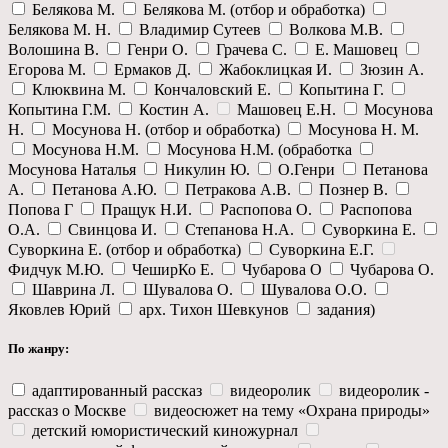
Белякова М.
Белякова М. (отбор и обработка)
Белякова М. Н.
Владимир Сутеев
Волкова М.В.
Волошина В.
Генри О.
Грачева С.
Е. Машовец
Егорова М.
Ермаков Д.
Жабоклицкая И.
Зюзин А.
Клюквина М.
Кончаловский Е.
Копытина Г.
Копытина Г.М.
Костин А.
Машовец Е.Н.
Мосунова
Н.
Мосунова Н. (отбор и обработка)
Мосунова Н. М.
Мосунова Н.М.
Мосунова Н.М. (обработка
Мосунова Наталья
Никулин Ю.
О.Генри
Петанова
А.
Петанова А.Ю.
Петракова А.В.
Познер В.
Попова Г
Пращук Н.И.
Распопова О.
Распопова
О.А.
Свинцова И.
Степанова Н.А.
Суворкина Е.
Суворкина Е. (отбор и обработка)
Суворкина Е.Г.
Фидчук М.Ю.
ЧеширКо Е.
Чубарова О
Чубарова О.
Шаврина Л.
Шувалова О.
Шувалова О.О.
Яковлев Юрий
арх. Тихон Шевкунов
задания)
По жанру:
адаптированный рассказ
видеоролик
видеоролик -
рассказ о Москве
видеосюжет на тему «Охрана природы»
детский юмористический киножурнал