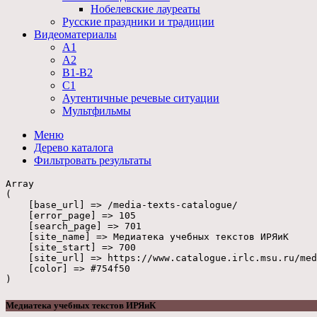
Нобелевские лауреаты
Русские праздники и традиции
Видеоматериалы
А1
А2
В1-В2
С1
Аутентичные речевые ситуации
Мультфильмы
Меню
Дерево
каталога
Фильтровать
результаты
Array

(

    [base_url] => /media-texts-catalogue/

    [error_page] => 105

    [search_page] => 701

    [site_name] => Медиатека учебных текстов ИРЯиК

    [site_start] => 700

    [site_url] => https://www.catalogue.irlc.msu.ru/med
    [color] => #754f50

Медиатека учебных текстов ИРЯиК