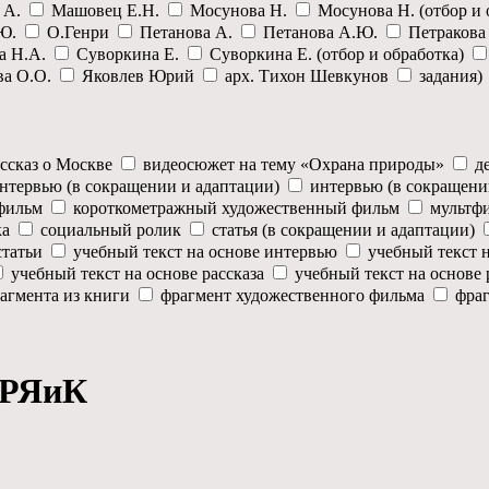
 А.
Машовец Е.Н.
Мосунова Н.
Мосунова Н. (отбор и
 Ю.
О.Генри
Петанова А.
Петанова А.Ю.
Петракова
а Н.А.
Суворкина Е.
Суворкина Е. (отбор и обработка)
ва О.О.
Яковлев Юрий
арх. Тихон Шевкунов
задания)
ассказ о Москве
видеосюжет на тему «Охрана природы»
д
нтервью (в сокращении и адаптации)
интервью (в сокращен
 фильм
короткометражный художественный фильм
мультф
ка
социальный ролик
статья (в сокращении и адаптации)
статьи
учебный текст на основе интервью
учебный текст 
учебный текст на основе рассказа
учебный текст на основе
рагмента из книги
фрагмент художественного фильма
фра
ИРЯиК