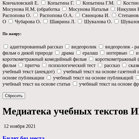
Кончаловский Е.
Копытина Г.
Копытина Г.М.
Костин
Мосунова Н.М. (обработка
Мосунова Наталья
Никулин
Распопова О.
Распопова О.А.
Свинцова И.
Степанов
О
Чубарова О.
Шаврина Л.
Шувалова О.
Шувало
По жанру:
адаптированный рассказ
видеоролик
видеоролик - р
фильм о дикой природе
драма
ералаш
интервью
и
короткометражный комедийный фильм
короткометражный
фильм
притча
психологический тест
рассказ
сказ
учебный текст (анекдот)
учебный текст на основе газетной 
основе публикации
учебный текст на основе публикаций
учебный текст на основе статьи
учебный текст на основе ф
Сбросить
Медиатека учебных текстов 
12 ноября 2021
Билет без места