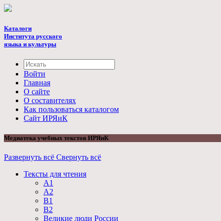
Каталоги
Института русского
языка и культуры
Войти
Главная
О сайте
О составителях
Как пользоваться каталогом
Cайт ИРЯиК
Медиатека учебных текстов ИРЯиК
Развернуть всё
Свернуть всё
Тексты для чтения
А1
А2
B1
B2
Великие люди России