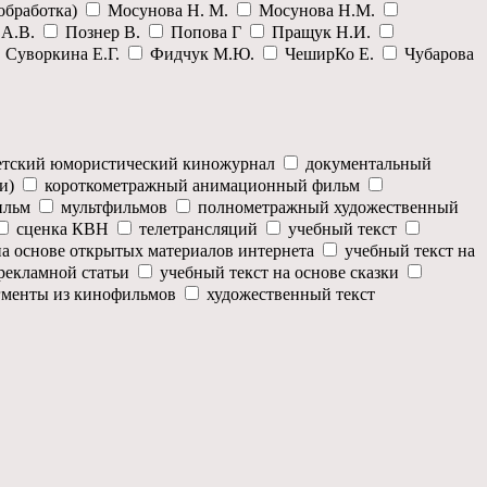
 обработка)
Мосунова Н. М.
Мосунова Н.М.
 А.В.
Познер В.
Попова Г
Пращук Н.И.
Суворкина Е.Г.
Фидчук М.Ю.
ЧеширКо Е.
Чубарова
етский юмористический киножурнал
документальный
ии)
короткометражный анимационный фильм
ильм
мультфильмов
полнометражный художественный
сценка КВН
телетрансляций
учебный текст
на основе открытых материалов интернета
учебный текст на
 рекламной статьи
учебный текст на основе сказки
гменты из кинофильмов
художественный текст