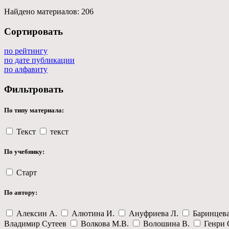
Найдено материалов:
206
Сортировать
по рейтингу
по дате публикации
по алфавиту
Фильтровать
По типу материала:
Текст
текст
По учебнику:
Старт
По автору:
Алексин А.
Алютина И.
Ануфриева Л.
Баринцев
Владимир Сутеев
Волкова М.В.
Волошина В.
Генри 