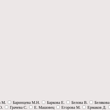
а М.
Баринцева М.Н.
Баркова Е.
Белова В.
Беляков
О.
Грачева С.
Е. Машовец
Егорова М.
Ермаков Д.