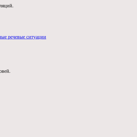
ляций.
ные речевые ситуации
овей.